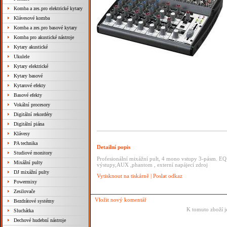
Komba a zes.pro elektrické kytary
Klávesové komba
Komba a zes.pro basové kytary
Komba pro akustické nástroje
Kytary akustické
Ukulele
Kytary elektrické
Kytary basové
Kytarové efekty
Basové efekty
Vokální procesory
Digitální rekordéry
Digitální piána
Klávesy
PA technika
Detailní popis
Studiové monitory
Profesionální mixážní pult, 4 mono vstupy 3-pásm. EQ t
Mixážní pulty
výstupy,AUX ,phantom , externí napájecí zdroj
DJ mixážní pulty
Vytisknout na tiskárně
|
Poslat odkaz
Powermixy
Zesilovače
Vložit nový komentář
Bezdrátové systémy
K tomuto zboží j
Sluchátka
Dechové hudební nástroje