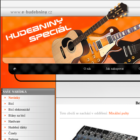
O nás
Jak nakupovat
NAŠE NABÍDKA
Novinky
Be
Bicí
Bicí elektronické
Toto zboží se nachází v oddělení:
Mixážní pulty
Blány na bicí
Hardware
Hudební dárky
Činely
Perkuse