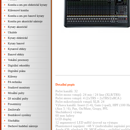
Komba a zes.pro elektrické kytary
Klávesové komba
Komba a zes.pro basové kytary
Komba pro akustické nástroje
Kytary akustické
Ukulele
Kytary elektrické
Kytary basové
Kytarové efekty
Basové efekty
Vokální procesory
Digitální rekordéry
Digitální piána
Klávesy
PA technika
Detailní popis
Studiové monitory
Počet kanálů: 32
Mixážní pulty
Počet mono vstupů: 24 mic / 24 line (XLR/TRS)
Počet stereo vstupů: 4 (2xTRS + 2xTRS/2xRCA )
DJ mixážní pulty
Počet mikrofonních vstupů XLR: 24
Powermixy
Výbava kanálů: Insert (1-4), Gain (+pad), HPF (100 H
(Aux 5 / 6), Pan, On/Mute, Grupy, PFL
Zesilovače
Sluchátkový výstup
Bezdrátové systémy
60 mm fadery
LCD displej
Sluchátka
12 segmentový LED měřič úrovně na výstupu
Phantomové napájení: +48 V (individuální zapínání p
Dechové hudební nástroje
Apple iOS: playback IN, MGP editor – ovládání rozlič