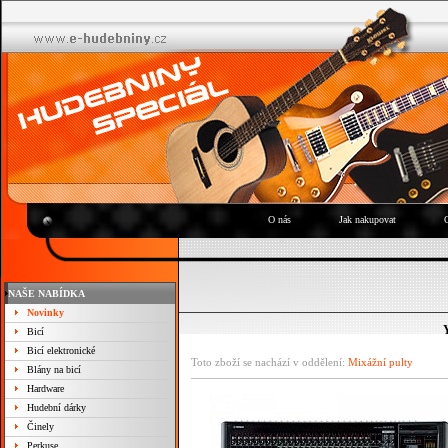
O nás
Jak nakupovat
NAŠE NABÍDKA
Novinky
Bicí
Bicí elektronické
Toto zboží se nachází v oddělení:
Mixážní pulty
Blány na bicí
Hardware
Hudební dárky
Činely
Perkuse