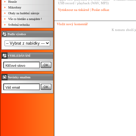
Housle
USB record / playback (WAV, MP3)
Mikrofony
Vytisknout na tiskárně
|
Poslat odkaz
Obaly na hudební nástoje
Vše co hledáte a nenajdete !
Vložit nový komentář
Světelná technika
K tomuto zboží j
Podle výrobce
VYHLEDÁVÁNÍ
Novinky emailem