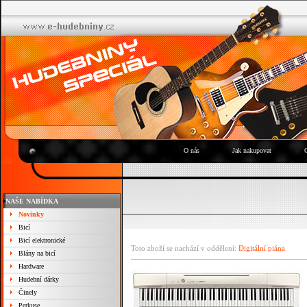
O nás
Jak nakupovat
NAŠE NABÍDKA
Novinky
Bicí
Bicí elektronické
Toto zboží se nachází v oddělení:
Digitální piána
Blány na bicí
Hardware
Hudební dárky
Činely
Perkuse