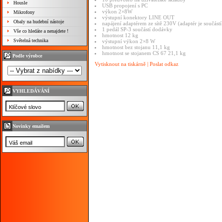
Housle
USB propojení s PC
výkon 2×8W
Mikrofony
výstupní konektory LINE OUT
Obaly na hudební nástoje
napájení adaptérem ze sítě 230V (adaptér je součást
1 pedál SP-3 součástí dodávky
Vše co hledáte a nenajdete !
hmotnost 12 kg
Světelná technika
výstupní výkon 2×8 W
hmotnost bez stojanu 11,1 kg
hmotnost se stojanem CS 67 21,1 kg
Podle výrobce
Vytisknout na tiskárně
|
Poslat odkaz
VYHLEDÁVÁNÍ
Novinky emailem