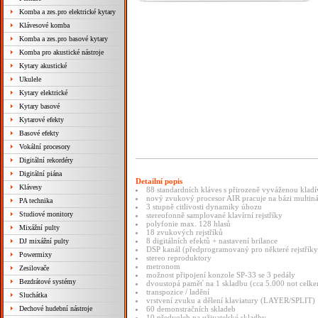
Komba a zes.pro elektrické kytary
Klávesové komba
Komba a zes.pro basové kytary
Komba pro akustické nástroje
Kytary akustické
Ukulele
Kytary elektrické
Kytary basové
Kytarové efekty
Basové efekty
Vokální procesory
Digitální rekordéry
Digitální piána
Detailní popis
Klávesy
88 standardních kláves s přirozeně vyváženou klad
nový zvukový procesor AIR pracuje na bázi multi
PA technika
3 stupně citlivosti dynamiky úhozu
Studiové monitory
stereofonně samplované klavírní rejstříky
polyfonie max. 128 hlasů
Mixážní pulty
18 zvukových rejstříků
8 digitálních efektů + nastavení brilance
DJ mixážní pulty
DSP kanál (předprogramovaný pro některé rejstříky
Powermixy
stereo reproduktory
metronom
Zesilovače
možnost připojení konzole SP-33 se 3 pedály
Bezdrátové systémy
dvoustopá paměť na 1 skladbu (cca 5.000 not celk
transpozice / ladění
Sluchátka
vrstvení zvuku a dělení klaviatury (LAYER/SPLIT)
Dechové hudební nástroje
60 demonstračních skladeb
10 předvoleb na uživatelské skladby