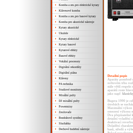
Komba a zes.pro elektrické kytary
Klávesové komba
Komba a zes.pro basové kytary
Komba pro akustické nástroje
Kytary akustické
Ukulele
Kytary elektrické
Kytary basové
Kytarové efekty
Basové efekty
Vokální procesory
Digitální rekordéry
Digitální piána
Detailní popis
Klávesy
Aparáty poměrně 
světovém trhu roz
PA technika
stále větší respe
Studiové monitory
aparátů roste hlav
jako např.
klasick
Mixážní pulty
Bugera 1990 je ce
DJ mixážní pulty
útrobách se nachá
Powermixy
Maximální výkon 
omezení výkonu n
Zesilovače
Dva přepínatelné 
Bezdrátové systémy
detailní vyladění 
deaktivaci reverbu
Sluchátka
Doladění charakte
Dechové hudební nástroje
basů, středů a výš
Pokud považujete t