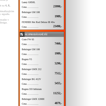
Laney GH50L
it na
4, 8,
23990,-
Cena ................
ptimalizujícím
Behringer GM 108
 signálu.
1989,-
Cena ................
tratíte v
FENDER Hot Rod Deluxe III 40w
design.
23490,-
Cena ................
NEJPRODÁVANĚJŠÍ
Crate FW 65
7460,-
Cena ................
Behringer GM 108
1989,-
Cena ................
Bugera V5
5290,-
Cena ................
Behringer GMX 212
7512,-
Cena ................
Behringer BG 412V
5455,-
Cena ................
Bugera 333 Infinium
11252,-
Cena ................
Behringer GMX 1200H
4879,-
Cena ................