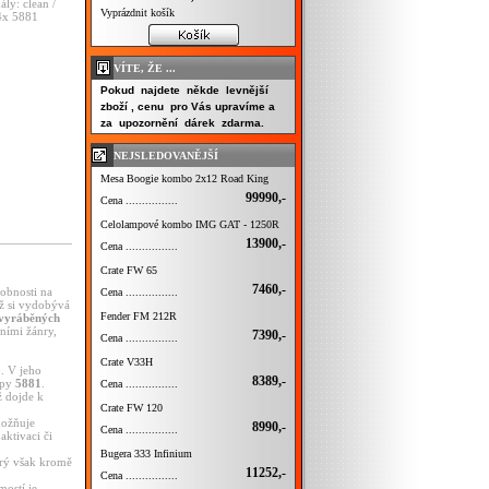
ály: clean /
Vyprázdnit košík
4x 5881
VÍTE, ŽE ...
Pokud najdete někde levnější
zboží , cenu pro Vás upravíme a
za upozornění dárek zdarma.
NEJSLEDOVANĚJŠÍ
Mesa Boogie kombo 2x12 Road King
99990,-
Cena ................
Celolampové kombo IMG GAT - 1250R
13900,-
Cena ................
Crate FW 65
7460,-
obnosti na
Cena ................
rž si vydobývá
Fender FM 212R
 vyráběných
ními žánry,
7390,-
Cena ................
Crate V33H
. V jeho
8389,-
mpy
5881
.
Cena ................
ž dojde k
Crate FW 120
možňuje
8990,-
Cena ................
aktivaci či
Bugera 333 Infinium
erý však kromě
11252,-
Cena ................
mostí je