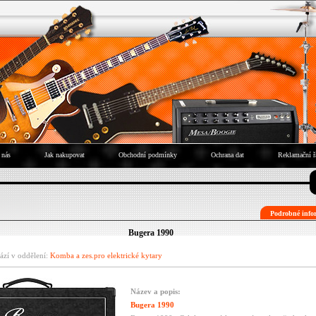
 nás
Jak nakupovat
Obchodní podmínky
Ochrana dat
Reklamační ř
Podrobné infor
Bugera 1990
ází v oddělení:
Komba a zes.pro elektrické kytary
Název a popis:
Bugera 1990