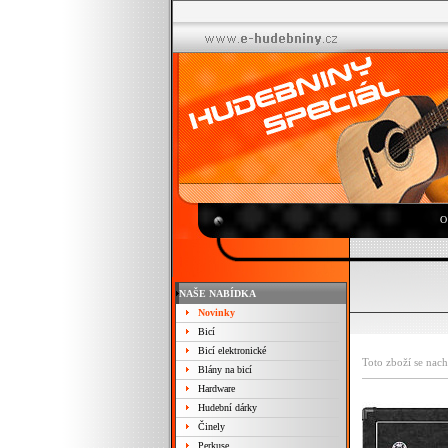
O
NAŠE NABÍDKA
Novinky
Bicí
Bicí elektronické
Toto zboží se nach
Blány na bicí
Hardware
Hudební dárky
Činely
Perkuse