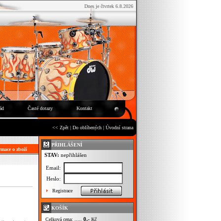
Dnes je čtvrtek 6.8.2026
ád
Časté dotazy
Kontakt
<< Zpět
|
Do oblíbených
|
Úvodní strana
PŘIHLÁŠENÍ
mace o zboží
STAV:
nepřihlášen
Email:
Heslo:
Registrace
KOŠÍK
0,-
Celková cena: .....
Kč