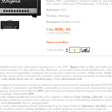
Bugera 1990 , Celolampový kytarový zasilovač
dva kan
lead
výkon: 120W nebo 60W
elektronky: 3x ECC83 + 
Kód zboží:
5453
Výrobce:
Behringer
Dostupnost:
Dodání na dotaz
9330,- Kč
Cena
( 7710,70 bez DPH )
Zeptat se prodejce
Vložit do košíku
mladého jména byly světu poprvé představeny v roce 2007.
Bugera
však za dobu své krátké půs
hodně nezůstává ve stínu slavné značky Behringer, jenž je jejím exkluzivním distributorem, nýb
kt mezi cenově dostupnějšími celolampovými kytarovými zesilovači a komby. Obliba těchto
ručně
ně díky široké nabídce jednotlivých produktů a jejich zvukové všestrannosti napříč mnoha hudeb
ý rock, metal, hard core,
ale i
moderní pop
či různé
alternativní styly
.
lolampový dvoukanálový kytarový zesilovač inspirovaný klasickým aparátem Marshall JCM 900
zí celkem tři elektronky typu
ECC83
v předzesilovači, koncový zesilovač pak obsahuje čtyři la
aparátu dosahuje úctyhodných
120W
, jeho výhodou je možnost přepnutí zapojení do triod, čím
a mnohdy užitečnějších
60W
.
kanály
Clean a Lead
disponují každý svým vlastním ovládáním
Gain, Volume a Reverb
, což u
zkreslení, hlasitosti a prostorovosti zvuku pro oba kanály. K jejich pohodlnému přepínání a taktéž 
 slouží
footswitch
, který je součástí balení.
ru zvuku odpovídajícímu přesně Vaší představě má na starost klasický
třípásmový ekvalizér
, kt
ek umožňuje nastavit i hladinu
presence
, tedy vyšších středů na úrovni koncového zesilovače.
yto možnosti nastavení za základní a toužíte po barvitějším spektru volitelných zvuků, samozřej