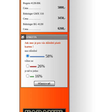
Bugera 412H-BK
5800,-
Cena ................
Behringer GMX 110
3450,-
Cena ................
Behringer BG 412H
6268,-
Cena ................
ANKETA
Jak moc je pro vás důležité platit
kartou !
moc důležité
58%
vůbec ne
26%
je mě to jedno
16%