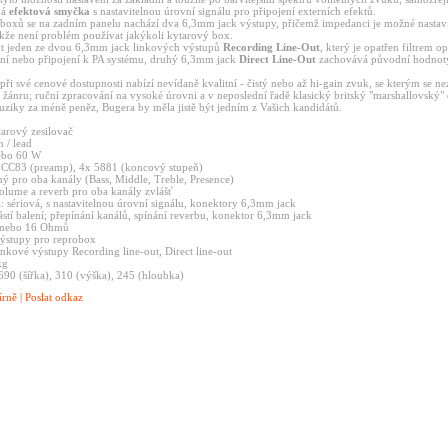
vá
efektová smyčka
s nastavitelnou úrovní signálu pro připojení externích efektů.
oboxů se na zadním panelu nachází dva 6,3mm jack výstupy, přičemž impedanci je možné nastav
akže není problém používat jakýkoli kytarový box.
 jeden ze dvou 6,3mm jack linkových výstupů
Recording Line-Out
, který je opatřen filtrem o
ání nebo připojení k PA systému, druhý 6,3mm jack
Direct Line-Out
zachovává původní hodnoty
ři své cenové dostupnosti nabízí nevídaně kvalitní - čistý nebo až hi-gain zvuk, se kterým se nez
ánru; ruční zpracování na vysoké úrovni a v neposlední řadě klasický britský "marshallovský" 
uziky za méně peněz, Bugera by měla jistě být jedním z Vašich kandidátů.
arový zesilovač
n / lead
ebo 60 W
 ECC83 (preamp), 4x 5881 (koncový stupeň)
ný pro oba kanály (Bass, Middle, Treble, Presence)
volume a reverb pro oba kanály zvlášť
 sériová, s nastavitelnou úrovní signálu, konektory 6,3mm jack
ástí balení; přepínání kanálů, spínání reverbu, konektor 6,3mm jack
, nebo 16 Ohmů
ýstupy pro reprobox
nkové výstupy Recording line-out, Direct line-out
kg
90 (šířka), 310 (výška), 245 (hloubka)
árně
|
Poslat odkaz