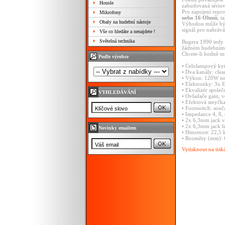
Housle
zabudovaná sério
Pro zapojení repr
Mikrofony
nebo 16 Ohmů
, t
Obaly na hudební nástoje
Výhodou může být
signál pro nahráv
Vše co hledáte a nenajdete !
Světelná technika
Bugera 1990 tedy p
žádném hudebním ž
Chcete-li hodně m
Podle výrobce
• Celolampový kyt
• Dva kanály: clea
• Výkon: 120W n
• Elektronky: 3x
• Ekvalizér společ
VYHLEDÁVÁNÍ
• Ovladače gain, 
• Efektová smyčka:
• Footswitch: souč
• Impedance 4, 8
• 2x 6,3mm jack v
• 2x 6,3mm jack li
Novinky emailem
• Hmotnost: 22,5 
• Rozměry (mm): 6
Vytisknout na tisk