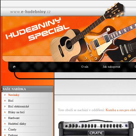
O nás
Jak nakupovat
NAŠE NABÍDKA
Novinky
Bicí
Bicí elektronické
Toto zboží se nachází v oddělení:
Komba a zes.pro elek
Blány na bicí
Hardware
Hudební dárky
Činely
Perkuse