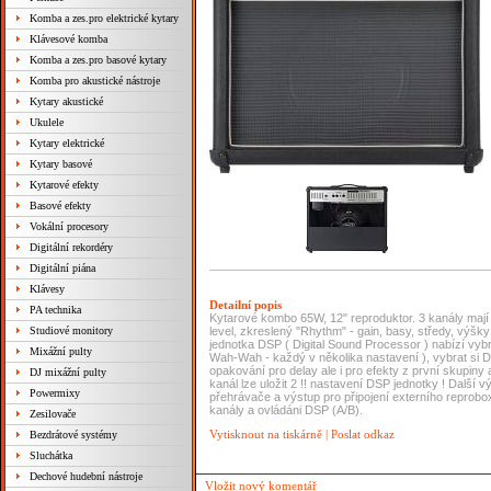
Komba a zes.pro elektrické kytary
Klávesové komba
Komba a zes.pro basové kytary
Komba pro akustické nástroje
Kytary akustické
Ukulele
Kytary elektrické
Kytary basové
Kytarové efekty
Basové efekty
Vokální procesory
Digitální rekordéry
Digitální piána
Klávesy
Detailní popis
PA technika
Kytarové kombo 65W, 12" reproduktor. 3 kanály mají 
Studiové monitory
level, zkreslený "Rhythm" - gain, basy, středy, výšky
jednotka DSP ( Digital Sound Processor ) nabízí vybra
Mixážní pulty
Wah-Wah - každý v několika nastavení ), vybrat si De
opakování pro delay ale i pro efekty z první skupiny
DJ mixážní pulty
kanál lze uložit 2 !! nastavení DSP jednotky ! Další
Powermixy
přehrávače a výstup pro připojení externího reproboxu
kanály a ovládáni DSP (A/B).
Zesilovače
Vytisknout na tiskárně
|
Poslat odkaz
Bezdrátové systémy
Sluchátka
Dechové hudební nástroje
Vložit nový komentář