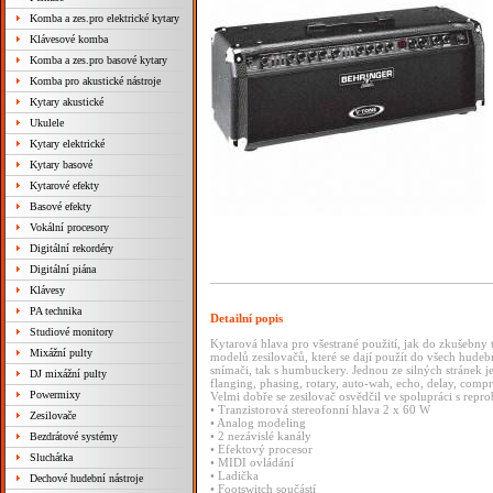
Komba a zes.pro elektrické kytary
Klávesové komba
Komba a zes.pro basové kytary
Komba pro akustické nástroje
Kytary akustické
Ukulele
Kytary elektrické
Kytary basové
Kytarové efekty
Basové efekty
Vokální procesory
Digitální rekordéry
Digitální piána
Klávesy
PA technika
Detailní popis
Studiové monitory
Kytarová hlava pro všestrané použití, jak do zkušebny t
Mixážní pulty
modelů zesilovačů, které se dají použít do všech hudební
snímači, tak s humbuckery. Jednou ze silných stránek j
DJ mixážní pulty
flanging, phasing, rotary, auto-wah, echo, delay, compre
Powermixy
Velmi dobře se zesilovač osvědčil ve spolupráci s re
• Tranzistorová stereofonní hlava 2 x 60 W
Zesilovače
• Analog modeling
• 2 nezávislé kanály
Bezdrátové systémy
• Efektový procesor
Sluchátka
• MIDI ovládání
• Ladička
Dechové hudební nástroje
• Footswitch součástí