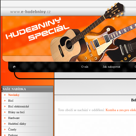
O nás
Jak nakupovat
NAŠE NABÍDKA
Novinky
Be
Bicí
Bicí elektronické
Toto zboží se nachází v oddělení:
Komba a zes.pro elek
Blány na bicí
Hardware
Hudební dárky
Činely
Perkuse