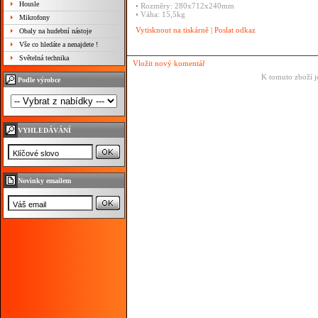
Housle
• Rozměry: 280x712x240mm
• Váha: 15,5kg
Mikrofony
Vytisknout na tiskárně
|
Poslat odkaz
Obaly na hudební nástoje
Vše co hledáte a nenajdete !
Světelná technika
Vložit nový komentář
K tomuto zboží j
Podle výrobce
VYHLEDÁVÁNÍ
Novinky emailem