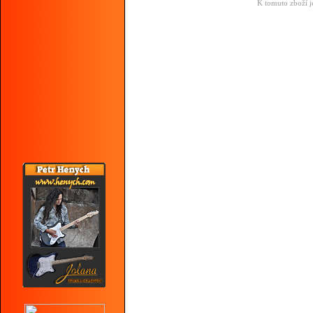
K tomuto zboží j