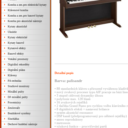
Komba a zes.pro elektrické kytary
Klávesové komba
Komba a zes.pro basové kytary
Komba pro akustické nástroje
Kytary akustické
Ukulele
Kytary elektrické
Kytary basové
Kytarové efekty
Basové efekty
Vokální procesory
Digitální rekordéry
Digitální piána
Detailní popis
Klávesy
Barva: palisandr
PA technika
Studiové monitory
• 88 standardních kláves s přirozeně vyváženou klad
Mixážní pulty
• nový zvukový procesor typu AIF pracuje na bázi lin
• 3 stupně citlivosti dynamiky úhozu
DJ mixážní pulty
• polyfonie max. 128 hlasů
• 16 zvukových rejstříků
Powermixy
• 2 tlačítka Grand Piano pro rychlou volbu klavírního r
Zesilovače
• 8 digitálních efektů + nastavení brilance
• systém akustické rezonance
Bezdrátové systémy
• DSP kanál (předprogramovaný pro některé rejstříky)
Sluchátka
• stereo reproduktory
• metronom
Dechové hudební nástroje
• výuková funkce – procvičování partů