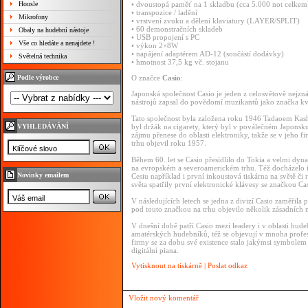
Housle
• dvoustopá paměť na 1 skladbu (cca 5.000 not celkem
• transpozice / ladění
Mikrofony
• vrstvení zvuku a dělení klaviatury (LAYER/SPLIT)
• 60 demonstračních skladeb
Obaly na hudební nástoje
• USB propojení s PC
Vše co hledáte a nenajdete !
• výkon 2×8W
• napájení adaptérem AD-12 (součástí dodávky)
Světelná technika
• hmotnost 37,5 kg vč. stojanu
Podle výrobce
O značce
Casio
:
Japonská společnost Casio je jeden z celosvětově nejzn
nástrojů zapsal do povědomí muzikantů jako značka kvali
Tato společnost byla založena roku 1946 Tadaoem Kas
VYHLEDÁVÁNÍ
byl držák na cigarety, který byl v poválečném Japonsku
zájmu přenese do oblasti elektroniky, takže se v jeho f
trhu objevil roku 1957.
Během 60. let se Casio přesídlilo do Tokia a velmi dyn
na evropském a severoamerickém trhu. Též docházelo i 
Novinky emailem
Cesiu například i první inkoustová tiskárna na světě č
světa spatřily první elektronické klávesy se značkou Ca
V následujících letech se jedna z divizí Casio zaměřila 
pod touto značkou na trhu objevilo několik zásadních m
V dnešní době patří Casio mezi leadery i v oblasti hude
amatérských hudebníků, též se objevují v mnoha profe
firmy se za dobu své existence stalo jakýmsi symbolem kva
digitální piana.
Vytisknout na tiskárně
|
Poslat odkaz
Vložit nový komentář