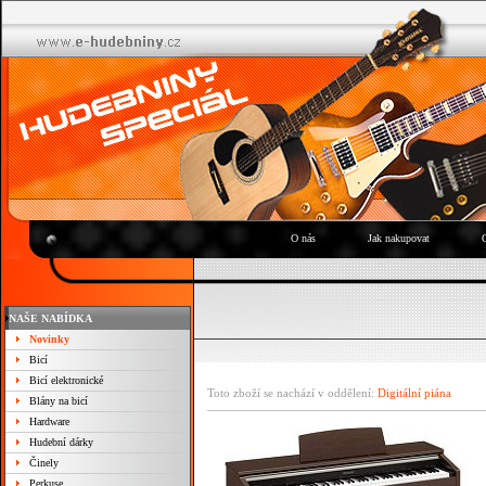
O nás
Jak nakupovat
NAŠE NABÍDKA
Novinky
Bicí
Bicí elektronické
Toto zboží se nachází v oddělení:
Digitální piána
Blány na bicí
Hardware
Hudební dárky
Činely
Perkuse