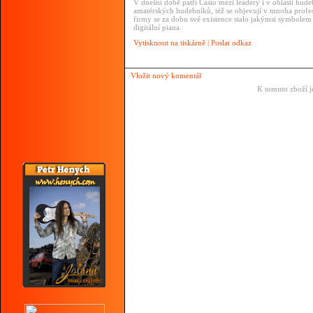
V dnešní době patří Casio mezi leadery i v oblasti hude
amatérských hudebníků, též se objevují v mnoha profe
firmy se za dobu své existence stalo jakýmsi symbolem kva
digitální piana.
Vytisknout na tiskárně
|
Poslat odkaz
Vložit nový komentář
K tomuto zboží j