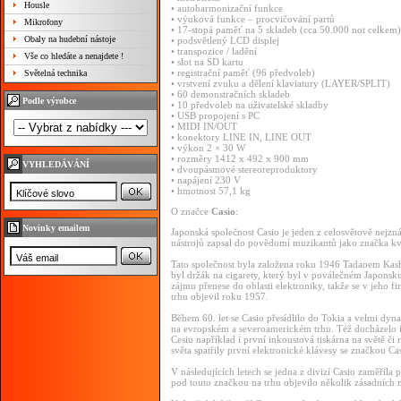
Housle
• autoharmonizační funkce
• výuková funkce – procvičování partů
Mikrofony
• 17-stopá paměť na 5 skladeb (cca 50.000 not celkem)
Obaly na hudební nástoje
• podsvětlený LCD displej
• transpozice / ladění
Vše co hledáte a nenajdete !
• slot na SD kartu
• registrační paměť (96 předvoleb)
Světelná technika
• vrstvení zvuku a dělení klaviatury (LAYER/SPLIT)
• 60 demonstračních skladeb
Podle výrobce
• 10 předvoleb na uživatelské skladby
• USB propojení s PC
• MIDI IN/OUT
• konektory LINE IN, LINE OUT
• výkon 2 × 30 W
• rozměry 1412 x 492 x 900 mm
VYHLEDÁVÁNÍ
• dvoupásmové stereoreproduktory
• napájení 230 V
• hmotnost 57,1 kg
O značce
Casio
:
Novinky emailem
Japonská společnost Casio je jeden z celosvětově nejzn
nástrojů zapsal do povědomí muzikantů jako značka kvali
Tato společnost byla založena roku 1946 Tadaoem Kas
byl držák na cigarety, který byl v poválečném Japonsku
zájmu přenese do oblasti elektroniky, takže se v jeho f
trhu objevil roku 1957.
Během 60. let se Casio přesídlilo do Tokia a velmi dyn
na evropském a severoamerickém trhu. Též docházelo i 
Cesiu například i první inkoustová tiskárna na světě č
světa spatřily první elektronické klávesy se značkou Ca
V následujících letech se jedna z divizí Casio zaměřila 
pod touto značkou na trhu objevilo několik zásadních m