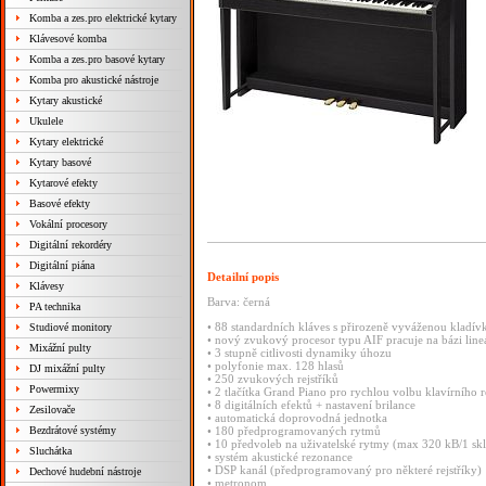
Komba a zes.pro elektrické kytary
Klávesové komba
Komba a zes.pro basové kytary
Komba pro akustické nástroje
Kytary akustické
Ukulele
Kytary elektrické
Kytary basové
Kytarové efekty
Basové efekty
Vokální procesory
Digitální rekordéry
Digitální piána
Detailní popis
Klávesy
Barva: černá
PA technika
• 88 standardních kláves s přirozeně vyváženou klad
Studiové monitory
• nový zvukový procesor typu AIF pracuje na bázi lin
Mixážní pulty
• 3 stupně citlivosti dynamiky úhozu
• polyfonie max. 128 hlasů
DJ mixážní pulty
• 250 zvukových rejstříků
Powermixy
• 2 tlačítka Grand Piano pro rychlou volbu klavírního r
• 8 digitálních efektů + nastavení brilance
Zesilovače
• automatická doprovodná jednotka
Bezdrátové systémy
• 180 předprogramovaných rytmů
• 10 předvoleb na uživatelské rytmy (max 320 kB/1 sk
Sluchátka
• systém akustické rezonance
• DSP kanál (předprogramovaný pro některé rejstříky)
Dechové hudební nástroje
• metronom