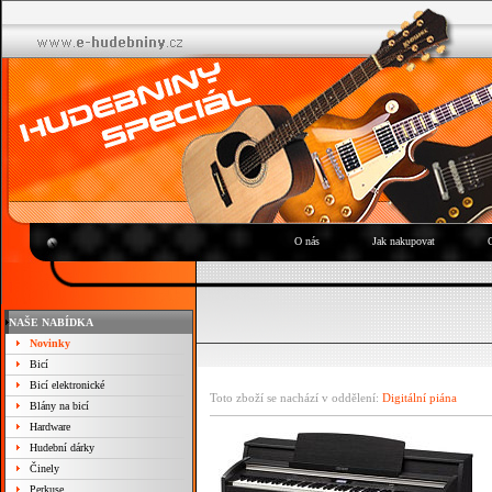
O nás
Jak nakupovat
NAŠE NABÍDKA
Novinky
Bicí
Bicí elektronické
Toto zboží se nachází v oddělení:
Digitální piána
Blány na bicí
Hardware
Hudební dárky
Činely
Perkuse