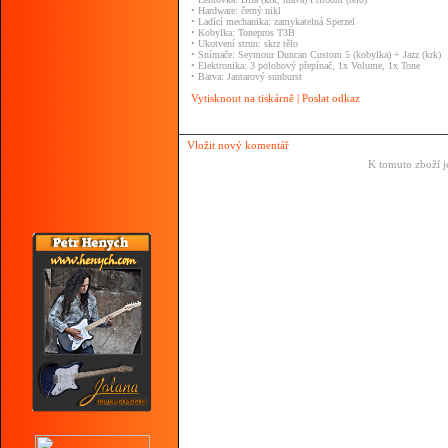
• Hardware: černý nikl
• Ladící mechanika: zamykatelná Sperzel
• Kobylka: Tonepros T3B
• Ukotvení strun: skrz tělo
• Snímače: Seymour Duncan Custom 5 (kobylka) + Jazz (krk)
• Elektronika: 3 polohový přepínač, 1x Volume, 1x Tone
• Barva: Jantarový sunburst
Vytisknout na tiskárně
|
Poslat odkaz
Vložit nový komentář
K tomuto zboží j