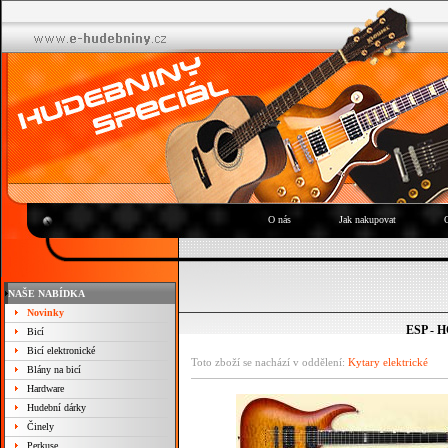
O nás
Jak nakupovat
NAŠE NABÍDKA
Novinky
ESP -
Bicí
Bicí elektronické
Toto zboží se nachází v oddělení:
Kytary elektrické
Blány na bicí
Hardware
Hudební dárky
Činely
Perkuse