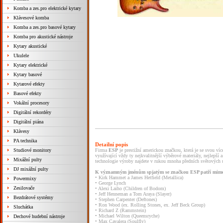
Komba a zes.pro elektrické kytary
Klávesové komba
Komba a zes.pro basové kytary
Komba pro akustické nástroje
Kytary akustické
Ukulele
Kytary elektrické
Kytary basové
Kytarové efekty
Basové efekty
Vokální procesory
Digitální rekordéry
Digitální piána
Klávesy
PA technika
Detailní popis
Studiové monitory
Firma
ESP
je prestižní americkou značkou, která je se svou ví
využívající vždy ty nejkvalitnější výběrové materiály, nejlepš
Mixážní pulty
technologie výroby najdete v rukou mnoha předních světových umě
DJ mixážní pulty
K významným jménům spjatým se značkou ESP patří mimo
• Kirk Hammet a James Hetfield (Metallica)
Powermixy
• George Lynch
Zesilovače
• Alexi Laiho (Children of Bodom)
• Jeff Henneman a Tom Araya (Slayer)
Bezdrátové systémy
• Stephen Carpenter (Deftones)
• Ron Wood (ex. Rolling Stones, ex. Jeff Beck Group)
Sluchátka
• Richard Z (Rammstein)
• Michael Wilton (Queensryche)
Dechové hudební nástroje
• Max Cavalera (Soulfly)