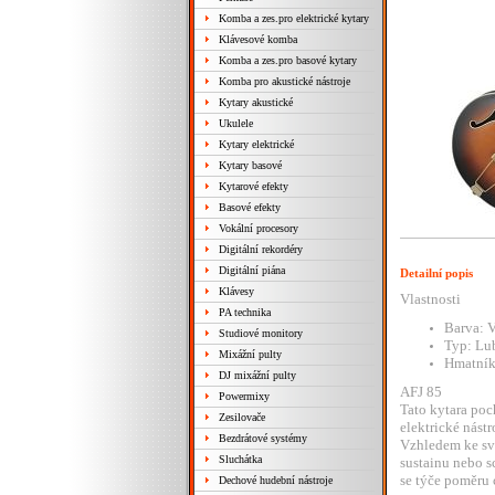
Komba a zes.pro elektrické kytary
Klávesové komba
Komba a zes.pro basové kytary
Komba pro akustické nástroje
Kytary akustické
Ukulele
Kytary elektrické
Kytary basové
Kytarové efekty
Basové efekty
Vokální procesory
Digitální rekordéry
Digitální piána
Detailní popis
Klávesy
Vlastnosti
PA technika
Barva: V
Studiové monitory
Typ: Lu
Mixážní pulty
Hmatník
DJ mixážní pulty
AFJ 85
Powermixy
Tato kytara poch
Zesilovače
elektrické nástr
Bezdrátové systémy
Vzhledem ke svý
Sluchátka
sustainu nebo sc
se týče poměru 
Dechové hudební nástroje