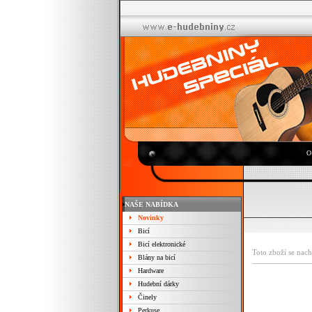
O
NAŠE NABÍDKA
Novinky
Bicí
Bicí elektronické
Toto zboží se nach
Blány na bicí
Hardware
Hudební dárky
Činely
Perkuse