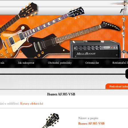
 nás
Jak nakupovat
Obchodní podmínky
Ochrana dat
Reklamační ř
Podrobné infor
Ibanez AFJ85 VSB
ází v oddělení:
Kytary elektrické
Název a popis:
Ibanez AFJ85 VSB