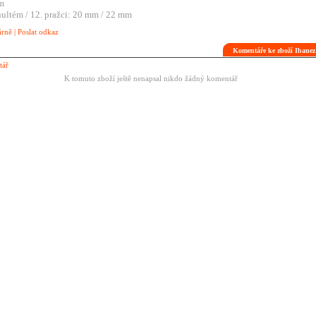
mm
nultém / 12. pražci: 20 mm / 22 mm
árně
|
Poslat odkaz
Komentáře ke zboží Iban
tář
K tomuto zboží ještě nenapsal nikdo žádný komentář