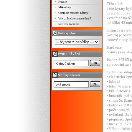
Housle
Tělo a krk
Mikrofony
Tělo kytary byl
desce, hluboké 
Obaly na hudební nástoje
vyměřené na 62
Vše co hledáte a nenajdete !
má šířku 43 mm.
Světelná technika
Snímače a elekt
Podle výrobce
Nástroj je osa
tónové clony, k
Hardware
Struny jsou uk
VYHLEDÁVÁNÍ
Ibanez AFJ 85 j
zpracování za ve
Technické údaj
Novinky emailem
• elektrická kyt
• lubová
• tělo: 70 mm s
• krk: Artcore z
• hmatník: pali
• snímače: Iba
• kobylka: ART
• počet pražců
• ovládání: 2x 
• přepínač: 3p
• menzura: 62
• šířka nultého