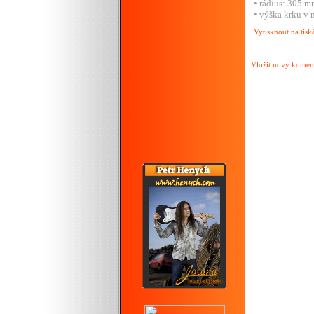
• rádius: 305 
• výška krku v 
Vytisknout na tisk
Vložit nový komen