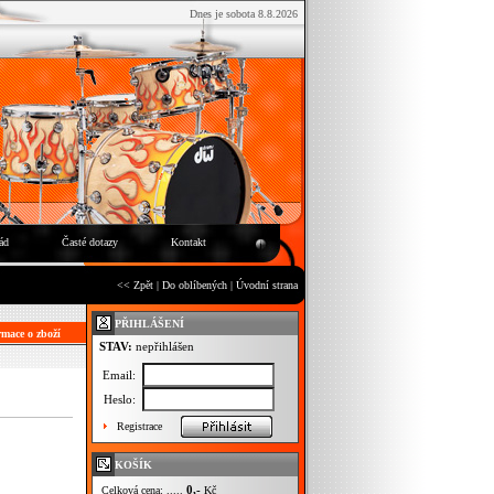
Dnes je sobota 8.8.2026
ád
Časté dotazy
Kontakt
<< Zpět
|
Do oblíbených
|
Úvodní strana
PŘIHLÁŠENÍ
mace o zboží
STAV:
nepřihlášen
Email:
Heslo:
Registrace
KOŠÍK
0,-
Celková cena: .....
Kč