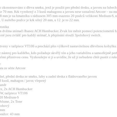
o zkonstruováno z dřeva smrku, jenž je použit pro přední desku, a javoru na lubech
je 70 mm. Krk vyrobený z 3 kusů mahagonu a javoru nese označení Artcore – na m
8 mm je na hmatníku s rádiusem 305 mm osazeno 20 pražců velikosti Medium-S, n
 U nultého pražce je krk silný 20 mm, u 12. je to 22 mm.
ronika
zen dvěma snímači Ibanez ACH Humbucker. Zvuk lze měnit pomocí potenciometrů hla
teré jsou zvlášť pro každý snímač, k přepínání slouží 3polohový switch.
otveny v tailpiece VT106 a prochází přes výškově nastavitelnou dřevěnou kobylk
e nástroj pro každého, kdo požaduje skvělý tón a jeho variabilitu a samozřejmě per
lmi příznivou cenu. Vyzkoušejte si ji a uvidíte, že už ji nebudete chtít pustit z ruk
e
ara ze série Artcore
ilné, přední deska ze smrku, luby a zadní deska z fládrovaného javoru
 3 kusů, mahagon / javor, vlepený
sandr
nez, 2x ACH Humbucker
-W, tailpiece VT106
: 20 Medium-S
Volume, 2x Tone
olohový
8 mm
 pražce: 43 mm