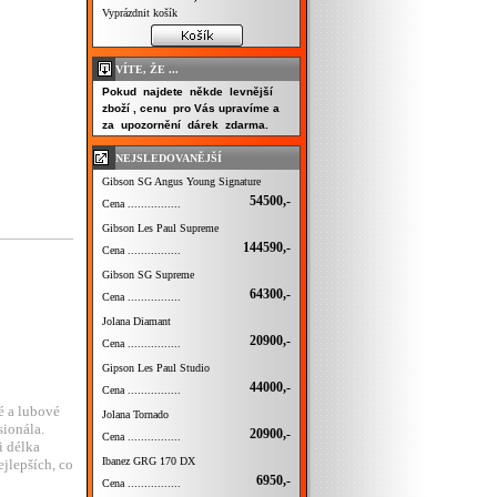
Vyprázdnit košík
VÍTE, ŽE ...
Pokud najdete někde levnější
zboží , cenu pro Vás upravíme a
za upozornění dárek zdarma.
NEJSLEDOVANĚJŠÍ
Gibson SG Angus Young Signature
54500,-
Cena ................
Gibson Les Paul Supreme
144590,-
Cena ................
Gibson SG Supreme
64300,-
Cena ................
Jolana Diamant
20900,-
Cena ................
Gipson Les Paul Studio
44000,-
Cena ................
ké a lubové
Jolana Tornado
sionála.
20900,-
Cena ................
i délka
Ibanez GRG 170 DX
ejlepších, co
6950,-
Cena ................