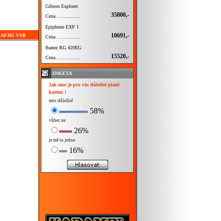
Gibson Explorer
35800,-
Cena ................
Epiphone EXP 1
10691,-
ez AFJ85 VSB
Cena ................
Ibanez RG 420EG
15520,-
Cena ................
ANKETA
Jak moc je pro vás důležité platit
kartou !
moc důležité
58%
vůbec ne
26%
je mě to jedno
16%