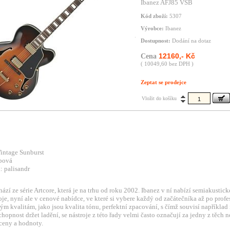
Ibanez AFJ85 VSB
Kód zboží:
5307
Výrobce:
Ibanez
Dostupnost:
Dodání na dotaz
12160,- Kč
Cena
( 10049,60 bez DPH )
Zeptat se prodejce
Vložit do košíku
intage Sunburst
bová
: palisandr
ází ze série Artcore, která je na trhu od roku 2002. Ibanez v ní nabízí semiakustic
oje, nyní ale v cenové nabídce, ve které si vybere každý od začátečníka až po profe
m kvalitám, jako jsou kvalita tónu, perfektní zpacování, s čímž souvisí například 
hopnost držet ladění, se nástroje z této řady velmi často označují za jedny z těch n
ceny a hodnoty.