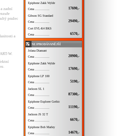
Epiphone Zakk Wylde
17690,-
 a zadní
Cena ................
enzuře
Gibson SG Standard
ultý pražec
29490,-
Cena ................
Cort EVL-K4 BKS
6570,-
Cena ................
sitosti a
NEJPRODÁVANĚJŠÍ
Jolana Diamant
u ART-W.
20900,-
Cena ................
fektní
Epiphone Zakk Wylde
ou.
17690,-
Cena ................
Epiphone LP 100
5190,-
Cena ................
Jackson SL 1
87300,-
Cena ................
Epiphone Explorer Gothic
11190,-
Cena ................
Jackson JS 32 T
6670,-
Cena ................
Epiphone Bob Marley
14679,-
Cena ................