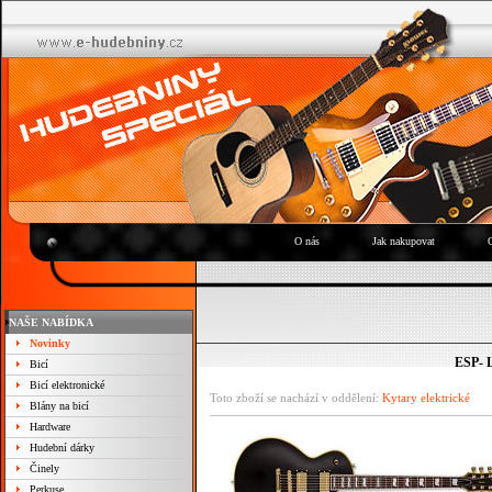
O nás
Jak nakupovat
NAŠE NABÍDKA
Novinky
ESP- 
Bicí
Bicí elektronické
Toto zboží se nachází v oddělení:
Kytary elektrické
Blány na bicí
Hardware
Hudební dárky
Činely
Perkuse