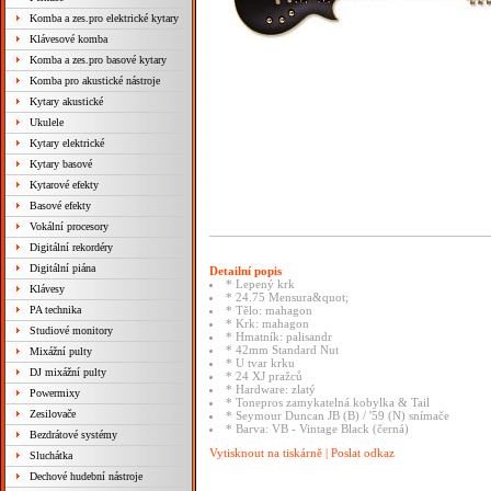
Komba a zes.pro elektrické kytary
Klávesové komba
Komba a zes.pro basové kytary
Komba pro akustické nástroje
Kytary akustické
Ukulele
Kytary elektrické
Kytary basové
Kytarové efekty
Basové efekty
Vokální procesory
Digitální rekordéry
Digitální piána
Detailní popis
* Lepený krk
Klávesy
* 24.75 Mensura&quot;
PA technika
* Tělo: mahagon
* Krk: mahagon
Studiové monitory
* Hmatník: palisandr
* 42mm Standard Nut
Mixážní pulty
* U tvar krku
DJ mixážní pulty
* 24 XJ pražců
* Hardware: zlatý
Powermixy
* Tonepros zamykatelná kobylka & Tail
Zesilovače
* Seymour Duncan JB (B) / '59 (N) snímače
* Barva: VB - Vintage Black (černá)
Bezdrátové systémy
Vytisknout na tiskárně
|
Poslat odkaz
Sluchátka
Dechové hudební nástroje