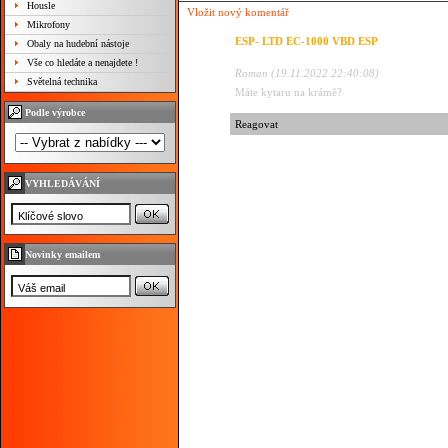
Housle
Vložit nový komentář
Mikrofony
ESP- LTD EC-1000 VBD ESP
Obaly na hudební nástoje
Vše co hledáte a nenajdete !
Roman (19.11.2022 22:40:08)
Světelná technika
Máte kytaru na krámě?
Podle výrobce
Reagovat
VYHLEDÁVÁNÍ
Novinky emailem