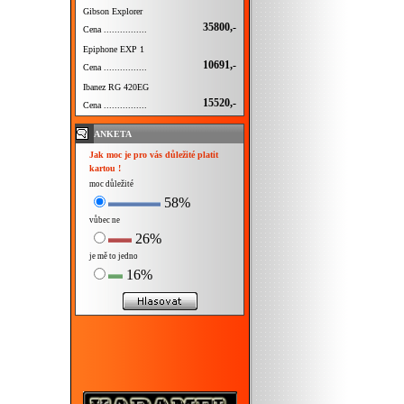
Gibson Explorer
35800,-
Cena ................
Epiphone EXP 1
10691,-
Cena ................
Ibanez RG 420EG
15520,-
Cena ................
ANKETA
Jak moc je pro vás důležité platit
kartou !
moc důležité
58%
vůbec ne
26%
je mě to jedno
16%