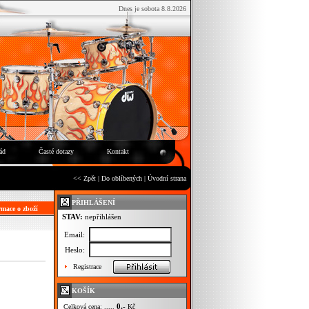
Dnes je sobota 8.8.2026
ád
Časté dotazy
Kontakt
<< Zpět
|
Do oblíbených
|
Úvodní strana
PŘIHLÁŠENÍ
mace o zboží
STAV:
nepřihlášen
Email:
Heslo:
Registrace
KOŠÍK
0,-
Celková cena: .....
Kč