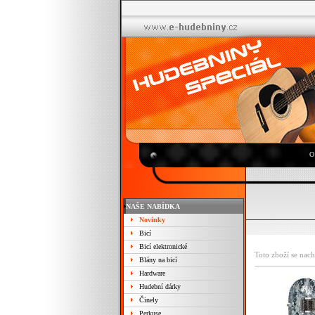
O
NAŠE NABÍDKA
Novinky
Bicí
Bicí elektronické
Toto zboží se nach
Blány na bicí
Hardware
Hudební dárky
Činely
Perkuse