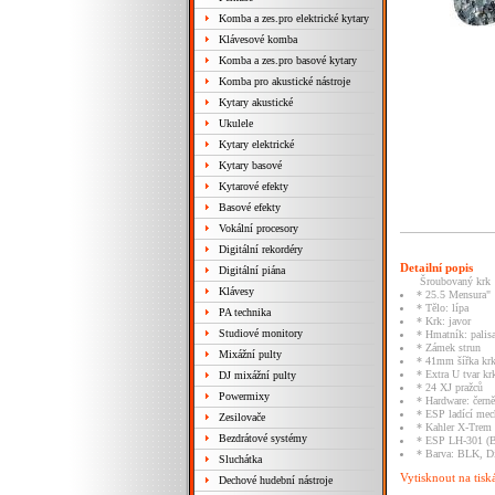
Komba a zes.pro elektrické kytary
Klávesové komba
Komba a zes.pro basové kytary
Komba pro akustické nástroje
Kytary akustické
Ukulele
Kytary elektrické
Kytary basové
Kytarové efekty
Basové efekty
Vokální procesory
Digitální rekordéry
Detailní popis
Digitální piána
Šroubovaný krk
Klávesy
* 25.5 Mensura"
* Tělo: lípa
PA technika
* Krk: javor
Studiové monitory
* Hmatník: palis
* Zámek strun
Mixážní pulty
* 41mm šířka kr
* Extra U tvar kr
DJ mixážní pulty
* 24 XJ pražců
Powermixy
* Hardware: čern
* ESP ladící mec
Zesilovače
* Kahler X-Trem
Bezdrátové systémy
* ESP LH-301 (
* Barva: BLK, D
Sluchátka
Vytisknout na tisk
Dechové hudební nástroje