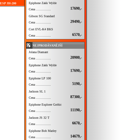
Epiphone Zakk Wylde
í ESP JH-200
17690,-
Cena ................
Gibson SG Standard
29490,-
Cena ................
Cort EVL-K4 BKS
6570,-
Cena ................
NEJPRODÁVANĚJŠÍ
Jolana Diamant
20900,-
Cena ................
Epiphone Zakk Wylde
17690,-
Cena ................
Epiphone LP 100
5190,-
Cena ................
Jackson SL 1
87300,-
Cena ................
Epiphone Explorer Gothic
11190,-
Cena ................
Jackson JS 32 T
6670,-
Cena ................
Epiphone Bob Marley
14679,-
Cena ................