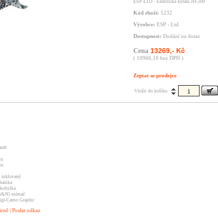
ESP-LTD - Elektrická kytara JH-200
Kód zboží:
5232
Výrobce:
ESP - Ltd
Dostupnost:
Dodání na dotaz
13269,- Kč
Cena
( 10966,10 bez DPH )
Zeptat se prodejce
Vložit do košíku
andr
ku
ku
ě niklovaný
hanika
 kobylka
B&N) snímač
igi-Camo Graphic
árně
|
Poslat odkaz