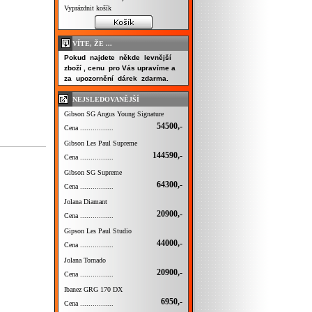
Vyprázdnit košík
VÍTE, ŽE ...
Pokud najdete někde levnější
zboží , cenu pro Vás upravíme a
za upozornění dárek zdarma.
NEJSLEDOVANĚJŠÍ
Gibson SG Angus Young Signature
54500,-
Cena ................
Gibson Les Paul Supreme
144590,-
Cena ................
Gibson SG Supreme
64300,-
Cena ................
Jolana Diamant
20900,-
Cena ................
Gipson Les Paul Studio
44000,-
Cena ................
Jolana Tornado
20900,-
Cena ................
Ibanez GRG 170 DX
6950,-
Cena ................