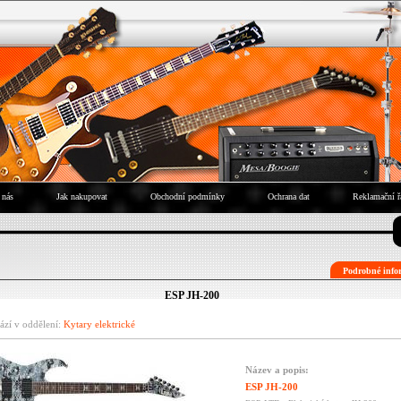
 nás
Jak nakupovat
Obchodní podmínky
Ochrana dat
Reklamační ř
Podrobné infor
ESP JH-200
ází v oddělení:
Kytary elektrické
Název a popis:
ESP JH-200