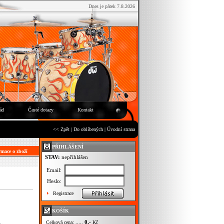
Dnes je pátek 7.8.2026
ád
Časté dotazy
Kontakt
<< Zpět
|
Do oblíbených
|
Úvodní strana
PŘIHLÁŠENÍ
mace o zboží
STAV:
nepřihlášen
Email:
Heslo:
Registrace
KOŠÍK
0,-
Celková cena: .....
Kč