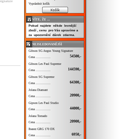
ignature
Vyprázdnit košík
VÍTE, ŽE ...
Pokud najdete někde levnější
zboží , cenu pro Vás upravíme a
za upozornění dárek zdarma.
NEJSLEDOVANĚJŠÍ
Gibson SG Angus Young Signature
54500,-
Cena ................
Gibson Les Paul Supreme
144590,-
Cena ................
Gibson SG Supreme
64300,-
Cena ................
Jolana Diamant
20900,-
Cena ................
Gipson Les Paul Studio
44000,-
Cena ................
Jolana Tornado
20900,-
Cena ................
Ibanez GRG 170 DX
6950,-
Cena ................