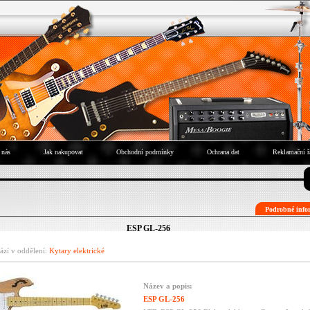
 nás
Jak nakupovat
Obchodní podmínky
Ochrana dat
Reklamační ř
Podrobné infor
ESP GL-256
ází v oddělení:
Kytary elektrické
Název a popis:
ESP GL-256