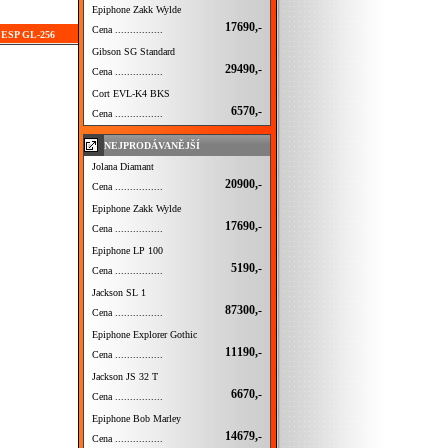
Epiphone Zakk Wylde
17690,-
Cena ................
í ESP GL-256
Gibson SG Standard
29490,-
Cena ................
Cort EVL-K4 BKS
6570,-
Cena ................
NEJPRODÁVANĚJŠÍ
Jolana Diamant
20900,-
Cena ................
Epiphone Zakk Wylde
17690,-
Cena ................
Epiphone LP 100
5190,-
Cena ................
Jackson SL 1
87300,-
Cena ................
Epiphone Explorer Gothic
11190,-
Cena ................
Jackson JS 32 T
6670,-
Cena ................
Epiphone Bob Marley
14679,-
Cena ................