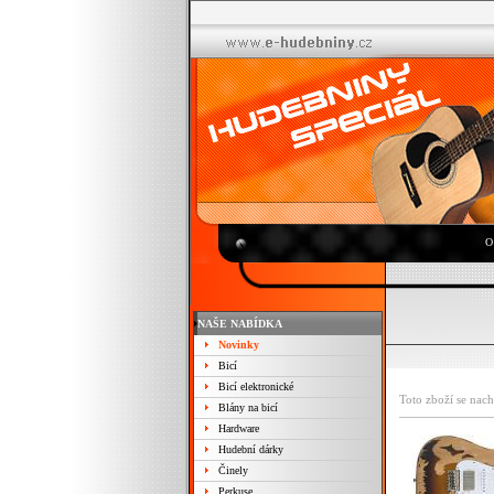
O
NAŠE NABÍDKA
Novinky
Bicí
Bicí elektronické
Toto zboží se nach
Blány na bicí
Hardware
Hudební dárky
Činely
Perkuse