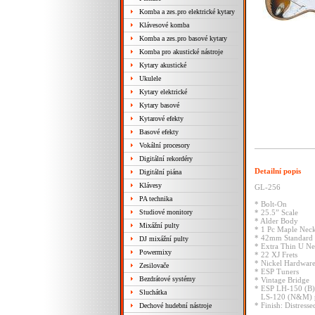
Komba a zes.pro elektrické kytary
Klávesové komba
Komba a zes.pro basové kytary
Komba pro akustické nástroje
Kytary akustické
Ukulele
Kytary elektrické
Kytary basové
Kytarové efekty
Basové efekty
Vokální procesory
Digitální rekordéry
Detailní popis
Digitální piána
Klávesy
GL-256
PA technika
* Bolt-On
Studiové monitory
* 25.5” Scale
* Alder Body
Mixážní pulty
* 1 Pc Maple Nec
* 42mm Standard
DJ mixážní pulty
* Extra Thin U N
Powermixy
* 22 XJ Frets
* Nickel Hardwar
Zesilovače
* ESP Tuners
Bezdrátové systémy
* Vintage Bridge
* ESP LH-150 (B)
Sluchátka
LS-120 (N&M) p
* Finish: Distress
Dechové hudební nástroje