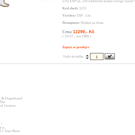
LTD-ESP GL-256 Elektrická kytara George Lynch S
Kód zboží:
5231
Výrobce:
ESP - Ltd
Dostupnost:
Dodání na dotaz
12290,- Kč
Cena
( 10157,- bez DPH )
Zeptat se prodejce
Vložit do košíku
k & Fingerboard
 Nut
eck Contour
e
 /
.u.
ed 2 Tone Burst