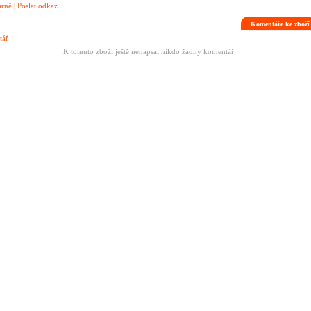
árně
|
Poslat odkaz
Komentáře ke zbož
tář
K tomuto zboží ještě nenapsal nikdo žádný komentář