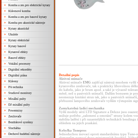
Komba a zes.pro elektrické kytary
Klávesové komba
Komba a zes.pro basové kytary
Komba pro akustické nástroje
Kytary akustické
Ukulele
Kytary elektrické
Kytary basové
Kytarové efekty
Basové efekty
Vokální procesory
Digitální rekordéry
Detailní popis
Digitální piána
Aktivní snímače
Klávesy
Aktivní snímače
EMG
zajišťují nástroji mnohem vyšší 
kytarového zesilovače, tak s prakticky libovolnou dé
PA technika
do kabelu, jako je brum apod. a také je výrazně tolera
Studiové monitory
méně, než u pasivních snímačů. Dalším bonusem je pro
neomezuje kmitání strun tak, jako u pasivních snímačů, 
Mixážní pulty
přebuzení lampového zesilovače vyšším výstupním sign
DJ mixážní pulty
Zamykatelná ladící mechanika
Powermixy
Vyšší modely sérií LTD Signature a Deluxe jsou osazen
snižuje potřebu „zalomení a omotání“ struny kolem v
Zesilovače
stabilita ladění i při razantnějších technikách bendingu 
Bezdrátové systémy
ohledem na jejich praskání.
Sluchátka
Kobylka Tonepros
Dechové hudební nástroje
Jednoduchou inovací oproti standardnímu typu Tune-o
elementům pomocí dvou miniaturních šroubků. Výhodou j