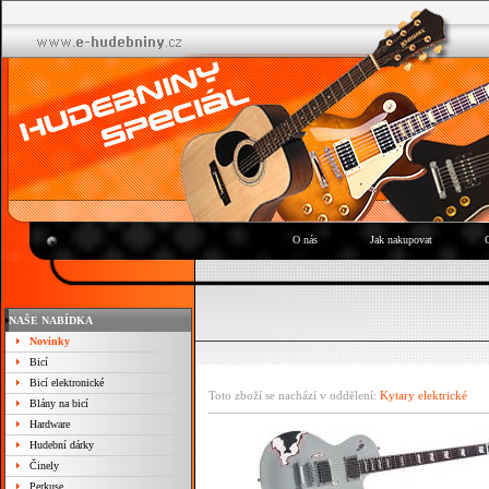
O nás
Jak nakupovat
NAŠE NABÍDKA
Novinky
Bicí
Bicí elektronické
Toto zboží se nachází v oddělení:
Kytary elektrické
Blány na bicí
Hardware
Hudební dárky
Činely
Perkuse