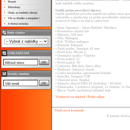
Housle
lepší stabilitě celého systému.
Mikrofony
Umělá patina povrchové úpravy
Obaly na hudební nástoje
Umělé opotřebení povrchu nepatří sice přímo mezi speci
vyhraného a mnoha lety na pódiu prověřeného nástroje.
Vše co hledáte a nenajdete !
rockových dějin a na nějž je radost hrát.
Světelná technika
• Série: Signature – James Hetfield / Metallica
• Konstrukce: lepený krk
Podle výrobce
• Menzura: 628 mm
• Tělo: Mahagon
• Krk: Třídílný mahagon
• Hmatník: Palisandr
• Nultý pražec: Standard, 42 mm
• Profil krku: Ploché U
VYHLEDÁVÁNÍ
• Orientační značky: Vlaječky
• Počet pražců: 22
• Profil pražců: XJ
• Lemovka: Bílá (krk, hlava, tělo)
• Hardware: Saténový chrom
• Ladící mechanika: zamykatelná Schaller
Novinky emailem
• Kobylka: Tonepros T3B
• Ukotvení strun: Stopbar
• Snímače: aktivní EMG 81 (kobylka) + 60 (krk)
• Elektronika: 3 polohový přepínač, 2x Volume, 1x Ton
• Barva: Uměle opotřebená základní šedá
Vytisknout na tiskárně
|
Poslat odkaz
Vložit nový komentář
K tomuto zboží j