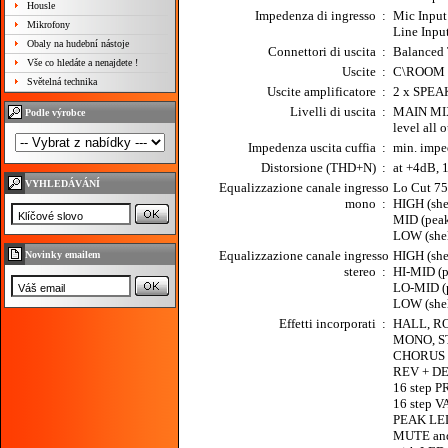
Housle
Impedenza di ingresso
:
Mic Inpu
Mikrofony
Line Inpu
Obaly na hudební nástoje
Connettori di uscita
:
Balanced 
Vše co hledáte a nenajdete !
Uscite
:
C\ROOM -
Světelná technika
Uscite amplificatore
:
2 x SPE
Livelli di uscita
:
MAIN MIX 
Podle výrobce
level all
Impedenza uscita cuffia
:
min. impe
Distorsione (THD+N)
:
at +4dB, 
VYHLEDÁVÁNÍ
Equalizzazione canale ingresso
Lo Cut 75
mono
:
HIGH (sh
MID (peak
LOW (she
Equalizzazione canale ingresso
HIGH (sh
Novinky emailem
stereo
:
HI-MID (
LO-MID (
LOW (she
Effetti incorporati
:
HALL, RO
MONO, S
CHORUS 
REV + D
16 step P
16 step V
PEAK LE
MUTE and