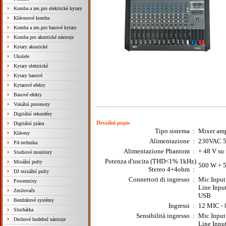
Komba a zes.pro elektrické kytary
Klávesové komba
Komba a zes.pro basové kytary
Komba pro akustické nástroje
Kytary akustické
Ukulele
Kytary elektrické
Kytary basové
Kytarové efekty
Basové efekty
Vokální procesory
Digitální rekordéry
Detailní popis
Digitální piána
Tipo sistema :
Mixer ampl
Klávesy
Alimentazione
:
230VAC 5
PA technika
Alimentazione Phantom
:
+ 48 V su 
Studiové monitory
Potenza d'uscita (THD<1% 1kHz)
Mixážní pulty
500 W + 
Stereo 4+4ohm
:
DJ mixážní pulty
Connettori di ingresso
:
Mic Inpu
Powermixy
Line Inpu
Zesilovače
USB
Bezdrátové systémy
Ingressi
:
12 MIC - 8
Sluchátka
Sensibilità ingresso
:
Mic Input
Dechové hudební nástroje
Line Inpu