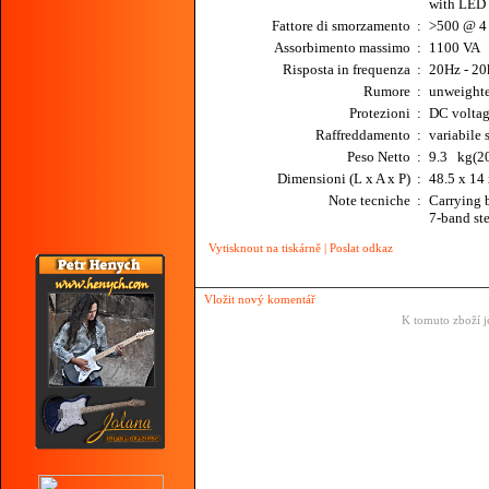
with LED 
Fattore di smorzamento
:
>500 @ 4
Assorbimento massimo
:
1100 VA
Risposta in frequenza
:
20Hz - 20
Rumore
:
unweighte
Protezioni
:
DC voltage
Raffreddamento
:
variabile
Peso Netto
:
9.3 kg(20
Dimensioni (L x A x P)
:
48.5 x 14
Note tecniche
:
Carrying 
7-band ste
Vytisknout na tiskárně
|
Poslat odkaz
Vložit nový komentář
K tomuto zboží j