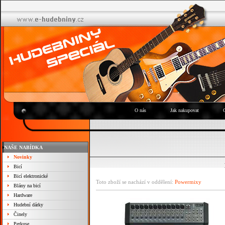
O nás
Jak nakupovat
NAŠE NABÍDKA
Novinky
Bicí
Bicí elektronické
Toto zboží se nachází v oddělení:
Powermixy
Blány na bicí
Hardware
Hudební dárky
Činely
Perkuse