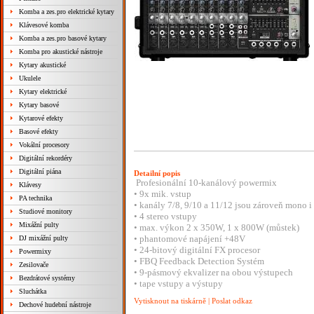
Komba a zes.pro elektrické kytary
Klávesové komba
Komba a zes.pro basové kytary
Komba pro akustické nástroje
Kytary akustické
Ukulele
Kytary elektrické
Kytary basové
Kytarové efekty
Basové efekty
Vokální procesory
Digitální rekordéry
Digitální piána
Detailní popis
Profesionální 10-kanálový powermix
Klávesy
• 9x mik. vstup
PA technika
• kanály 7/8, 9/10 a 11/12 jsou zároveň mono i 
Studiové monitory
• 4 stereo vstupy
Mixážní pulty
• max. výkon 2 x 350W, 1 x 800W (můstek)
• phantomové napájení +48V
DJ mixážní pulty
• 24-bitový digitální FX procesor
Powermixy
• FBQ Feedback Detection Systém
Zesilovače
• 9-pásmový ekvalizer na obou výstupech
Bezdrátové systémy
• tape vstupy a výstupy
Sluchátka
Vytisknout na tiskárně
|
Poslat odkaz
Dechové hudební nástroje