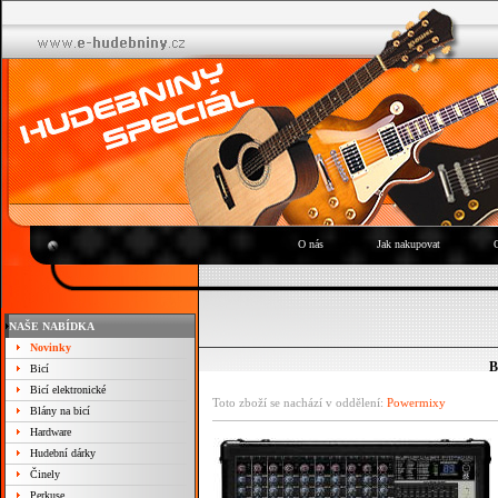
O nás
Jak nakupovat
NAŠE NABÍDKA
Novinky
B
Bicí
Bicí elektronické
Toto zboží se nachází v oddělení:
Powermixy
Blány na bicí
Hardware
Hudební dárky
Činely
Perkuse