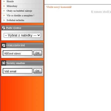
Housle
Mikrofony
Vložit nový komentář
Obaly na hudební nástoje
K tomuto zboží j
Vše co hledáte a nenajdete !
Světelná technika
Podle výrobce
VYHLEDÁVÁNÍ
Novinky emailem