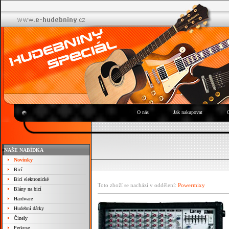
O nás
Jak nakupovat
NAŠE NABÍDKA
Novinky
Bicí
Bicí elektronické
Toto zboží se nachází v oddělení:
Powermixy
Blány na bicí
Hardware
Hudební dárky
Činely
Perkuse