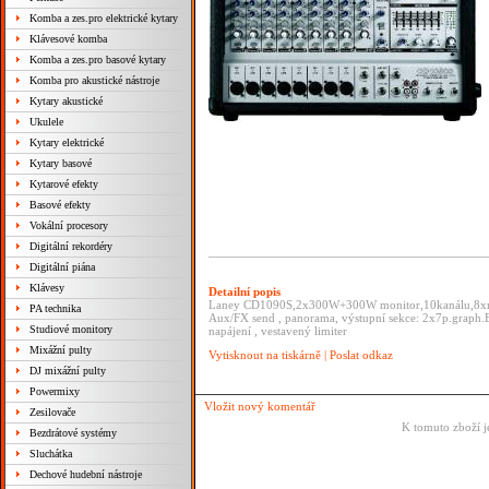
Komba a zes.pro elektrické kytary
Klávesové komba
Komba a zes.pro basové kytary
Komba pro akustické nástroje
Kytary akustické
Ukulele
Kytary elektrické
Kytary basové
Kytarové efekty
Basové efekty
Vokální procesory
Digitální rekordéry
Digitální piána
Klávesy
Detailní popis
Laney CD1090S,2x300W+300W monitor,10kanálu,8xmon
PA technika
Aux/FX send , panorama, výstupní sekce: 2x7p.grap
Studiové monitory
napájení , vestavený limiter
Mixážní pulty
Vytisknout na tiskárně
|
Poslat odkaz
DJ mixážní pulty
Powermixy
Vložit nový komentář
Zesilovače
K tomuto zboží j
Bezdrátové systémy
Sluchátka
Dechové hudební nástroje