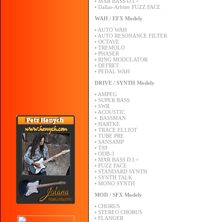
•
MXR
BASS
D.I.+
•
Dallas-Arbiter
FUZZ
FACE
WAH
/
EFX
Modely
•
AUTO
WAH
•
AUTO
RESONANCE
FILTER
•
OCTAVE
•
TREMOLO
•
PHASER
•
RING
MODULATOR
•
DEFRET
•
PEDAL
WAH
DRIVE
/
SYNTH
Modely
•
AMPEG
•
SUPER
BASS
•
SWR
•
ACOUSTIC
•.
BASSMAN
•
HARTKE
•
TRACE
ELLIOT
•
TUBE
PRE
•
SANSAMP
•
TS9
•
ODB-3
•
MXR
BASS
D.I.+
•
FUZZ
FACE
•
STANDARD
SYNTH
•
SYNTH
TALK
•
MONO
SYNTH
MOD
/
SFX
Modely
•
CHORUS
•
STEREO
CHORUS
•
FLANGER