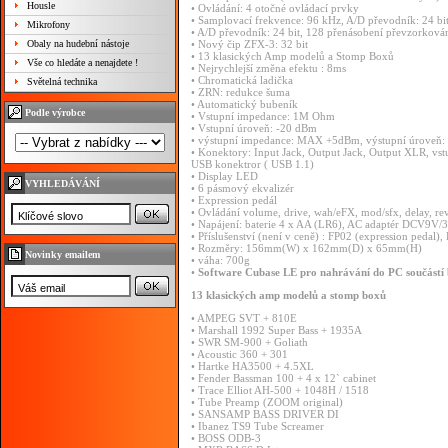
Housle
•
Ovládání:
4
otočné
ovládací
prvky
•
Samplovací
frekvence:
96
kHz,
A/D
převodník:
24
bi
Mikrofony
•
A/D
převodník:
24
bit,
128
přenásobení
převzorková
Obaly na hudební nástoje
•
Nový
čip
ZFX-3:
32
bit
•
13
klasických
Amp
modelů
a
Stomp
Boxů
Vše co hledáte a nenajdete !
•
Nejrychlejší
změna
efektu
:
8ms
•
Chromatická
ladička
Světelná technika
•
ZRN:
redukce
šuma
•
Automatický
bubeník
Podle výrobce
•
Vstupní
impedance:
1M
Ohm
•
Vstupní
úroveň:
-20
dBm
•
výstupní
impedance:
MAX
+5dBm,
výstupní
úroveň:
•
Konektory:
Input
Jack,
Output
Jack,
Output
XLR,
vs
USB
konektror
(
USB
1.1)
•
Display
LED
VYHLEDÁVÁNÍ
•
6
pásmový
ekvalizér
•
Expression
pedál
•
Ovládání
volume,
drive,
wah/eFX,
mod/sfx,
delay,
re
•
Napájení:
baterie
4
x
AA
(LR6),
AC
adaptér
DCV9V/
•
Příslušenství
(není
v
ceně)
:
FP02
(expression
pedal),
•
Rozměry:
156mm(W)
x
162mm(D)
x
65mm(H)
Novinky emailem
•
váha:
700g
•
Software
Cubase
LE
pro
nahrávání
do
PC
součástí
13
klasických
amp
modelů
a
stomp
boxů
•
AMPEG
SVT
+
810E
•
Marshall
1992
Super
Bass
+
1935A
•
SWR
SM-900
+
Goliath
•
Acoustic
360
+
301
•
Hartke
HA3500
+
4.5XL
•
Fender
Bassman
100
+
4
x
12`
cabinet
•
Trace
Elliot
AH-500
+
1048H
/
1518
•
Tube
Preamp
(ZOOM
original)
•
SANSAMP
BASS
DRIVER
DI
•
Ibanez
TS9
Tube
Screamer
•
BOSS
ODB-3