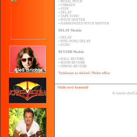
•
PEDAL
PITCH
•
VIBRATO
•
STEP
•
DELAY
•
TAPE
ECHO
•
PITCH
SHIFTER
•
HARMONIZED
PITCH
SHIFTER
DELAY
Module
•
DELAY
•
PING
PONG
DELAY
•
ECHO
REVERB
Module
•
HALL
REVERB
•
ROOM
REVERB
•
SPRING
REVERB
Vytisknout na tiskárně
|
Poslat odkaz
Vložit nový komentář
K tomuto zboží j