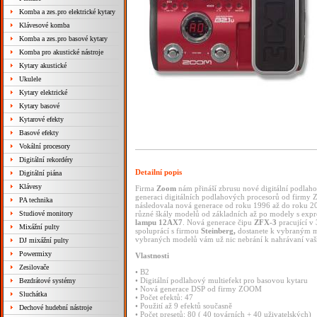
Komba a zes.pro elektrické kytary
Klávesové komba
Komba a zes.pro basové kytary
Komba pro akustické nástroje
Kytary akustické
Ukulele
Kytary elektrické
Kytary basové
Kytarové efekty
Basové efekty
Vokální procesory
Digitální rekordéry
Detailní popis
Digitální piána
Klávesy
Firma
Zoom
nám
přináší
zbrusu
nové
digitální
podlah
generaci
digitálních
podlahových
procesorů
od
firmy
Z
PA technika
následovala
nová
generace od
roku
1996
až
do
roku
2
Studiové monitory
různé
škály
modelů
od
základních
až
po
modely
s
expr
lampu
12AX7
. Nová
generace
čipu
ZFX-3
pracující
v
Mixážní pulty
spoluprácí
s
firmou
Steinberg,
dostanete
k
vybraným
vybraných
modelů
vám
už
nic
nebrání
k
nahrávaní
vaš
DJ mixážní pulty
Powermixy
Vlastnosti
Zesilovače
•
B2
•
Digitální
podlahový
multiefekt
pro
basovou
kytaru
Bezdrátové systémy
•
Nová
generace
DSP
od
firmy
ZOOM
Sluchátka
•
Počet
efektů:
47
•
Použití
až
9
efektů
současně
Dechové hudební nástroje
•
Počet
presetů:
80
(
40
továrních
+
40
uživatelských)