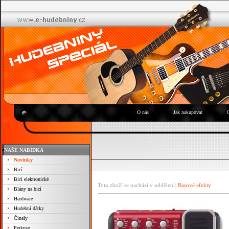
O nás
Jak nakupovat
NAŠE NABÍDKA
Novinky
Bicí
Bicí elektronické
Toto zboží se nachází v oddělení:
Basové efekty
Blány na bicí
Hardware
Hudební dárky
Činely
Perkuse