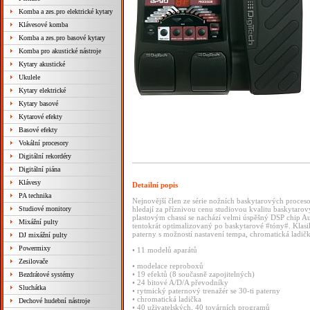
Komba a zes.pro elektrické kytary
Klávesové komba
Komba a zes.pro basové kytary
Komba pro akustické nástroje
Kytary akustické
Ukulele
Kytary elektrické
Kytary basové
Kytarové efekty
Basové efekty
Vokální procesory
Digitální rekordéry
Digitální piána
Klávesy
Detailní popis
PA technika
Nejnovější
člen
ze
série
nožních
baskytarových
proces
Studiové monitory
hledají
za
příznivou
cenu
studiovou
kvalitu
baskytaro
plastovým
chassi
se
nachází
velmi
úspěšný
DSP
chip
A
Mixážní pulty
tentokrát
optimalizovaný
po
baskytarové
#tóny#.
Klas
paterny
s
možností
nastavení
tempa,
chromatická
ladič
DJ mixážní pulty
Powermixy
•
11
modelů
aparátů
Zesilovače
•
modelace
reproboxů
•
19
efektů
(8
současně
zapojitelných)
Bezdrátové systémy
•
24
bitové
A/D/A
převodníky
Sluchátka
•
rytmický
paternový
trenažér
se
30-ti
paterny
•
chromatická
ladička
Dechové hudební nástroje
•
40
uživatelských,
40
továrních
programů