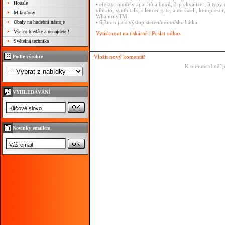
Housle
•
efekty:
modely
aparátů
a
boxů,
3-p
ekvalizer,
3
typy
vibrato,
synth
talk,
silencer
gate,
auto
swell,
kompresor
Mikrofony
WhammyTM
Obaly na hudební nástoje
•
6,3mm
jack
výstup
stereo/mono/sluchátka
Vše co hledáte a nenajdete !
Vytisknout na tiskárně
|
Poslat odkaz
Světelná technika
Podle výrobce
Vložit nový komentář
K tomuto zboží j
VYHLEDÁVÁNÍ
Novinky emailem