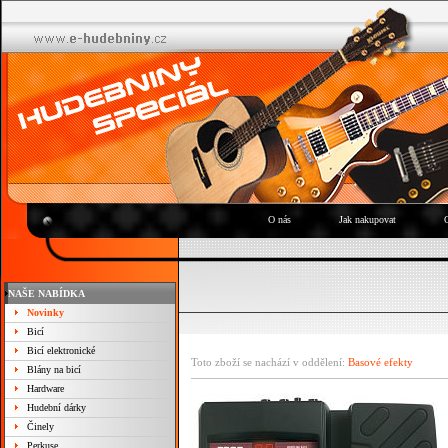
O nás
Jak nakupovat
NAŠE NABÍDKA
Novinky
Bicí
Bicí elektronické
Toto zboží se nachází v oddělení:
Basové efekty
Blány na bicí
Hardware
Hudební dárky
Činely
Perkuse