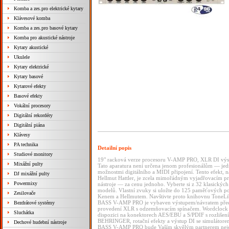
Komba a zes.pro elektrické kytary
Klávesové komba
Komba a zes.pro basové kytary
Komba pro akustické nástroje
Kytary akustické
Ukulele
Kytary elektrické
Kytary basové
Kytarové efekty
Basové efekty
Vokální procesory
Digitální rekordéry
Digitální piána
Klávesy
PA technika
Detailní popis
Studiové monitory
19" racková verze procesoru V-AMP PRO, XLR DI výstu
Mixážní pulty
Tato aparatura není určena jenom profesionálům — je
možnostmi digitálního a MIDI připojení. Tento efekt, n
DJ mixážní pulty
Hellmut Hattler, je zcela mimořádným vyjadřovacím pro
Powermixy
nástroje — za cenu jednoho. Vyberte si z 32 klasickýc
modelů. Vlastní zvuky si uložte do 125 paměťových poz
Zesilovače
Kenem a Hellmutem. Navštivte proto knihovnu ToneLibr
BASS V-AMP PRO je vybaven výstupem/návratem před D
Bezdrátové systémy
provedení XLR s odzemňovacím spínačem. Wordclock syn
Sluchátka
dispozici na konektorech AES/EBU a S/PDIF s rozlišení
BEHRINGER, rotační efekty a výstup DI se simulátore
Dechové hudební nástroje
BASS V-AMP PRO bude Vaším skvělým partnerem nejen v