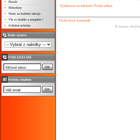
Housle
Vytisknout na tiskárně
|
Poslat odkaz
Mikrofony
Obaly na hudební nástoje
Vše co hledáte a nenajdete !
Vložit nový komentář
Světelná technika
K tomuto zboží j
Podle výrobce
VYHLEDÁVÁNÍ
Novinky emailem