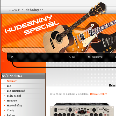
O nás
Jak nakupovat
NAŠE NABÍDKA
Novinky
Behr
Bicí
Bicí elektronické
Toto zboží se nachází v oddělení:
Basové efekty
Blány na bicí
Hardware
Hudební dárky
Činely
Perkuse