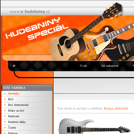
O nás
Jak nakupovat
NAŠE NABÍDKA
Novinky
Bicí
Bicí elektronické
Toto zboží se nachází v oddělení:
Kytary elektrické
Blány na bicí
Hardware
Hudební dárky
Činely
Perkuse