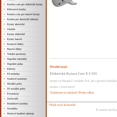
Komba a zes.pro elektrické kytary
Klávesové komba
Komba a zes.pro basové kytary
Komba pro akustické nástroje
Kytary akustické
Ukulele
Kytary elektrické
Kytary basové
Kytarové efekty
Basové efekty
Vokální procesory
Digitální rekordéry
Digitální piána
Detailní popis
Klávesy
Elektrická Kytara Cort X-5 SSS
PA technika
Studiové monitory
kytara vycházející z modelu X-6, ale s pevnou kobylk
Mixážní pulty
možno i černé barvě
DJ mixážní pulty
Vytisknout na tiskárně
|
Poslat odkaz
Powermixy
Zesilovače
Bezdrátové systémy
Vložit nový komentář
Sluchátka
K tomuto zboží j
Dechové hudební nástroje