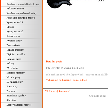
Komba a zes.pro elektrické kytary
Klávesové komba
Komba a zes.pro basové kytary
Komba pro akustické nástroje
Kytary akustické
Ukulele
Kytary elektrické
Kytary basové
Kytarové efekty
Basové efekty
Vokální procesory
Digitální rekordéry
Digitální piána
Detailní popis
Klávesy
Elektrická Kytara Cort Z44
PA technika
Studiové monitory
celomahagonové tělo, lepený krk, osazeno snímači 
Mixážní pulty
Vytisknout na tiskárně
|
Poslat odkaz
DJ mixážní pulty
Powermixy
Zesilovače
Vložit nový komentář
Bezdrátové systémy
K tomuto zboží j
Sluchátka
Dechové hudební nástroje