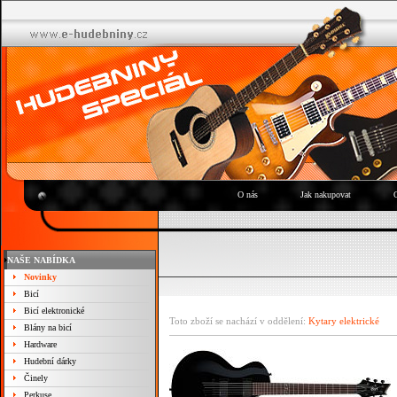
O nás
Jak nakupovat
NAŠE NABÍDKA
Novinky
Bicí
Bicí elektronické
Toto zboží se nachází v oddělení:
Kytary elektrické
Blány na bicí
Hardware
Hudební dárky
Činely
Perkuse