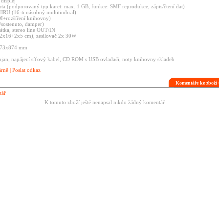
displej
ta (podporovaný typ karet: max. 1 GB, funkce: SMF reprodukce, zápis/čtení dat)
RU (16-ti násobný multitimbral)
I+rozšíření knihovny)
n/sostenuto, damper)
átka, stereo line OUT/IN
(2x16+2x5 cm), zesilovač 2x 30W
473x874 mm
stojan, napájecí síťový kabel, CD ROM s USB ovladači, noty knihovny skladeb
árně
|
Poslat odkaz
Komentáře ke zboží 
tář
K tomuto zboží ještě nenapsal nikdo žádný komentář