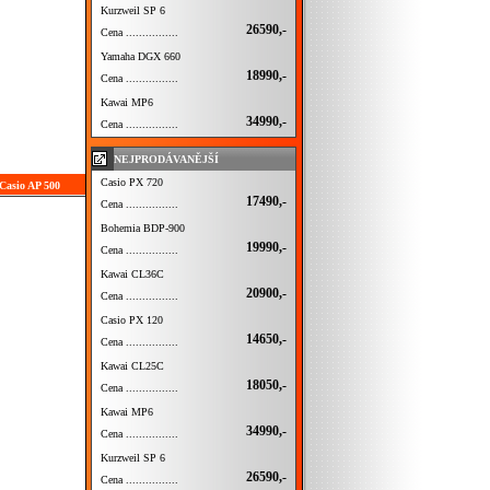
Kurzweil SP 6
26590,-
Cena ................
Yamaha DGX 660
18990,-
Cena ................
Kawai MP6
34990,-
Cena ................
NEJPRODÁVANĚJŠÍ
Casio PX 720
Casio AP 500
17490,-
Cena ................
Bohemia BDP-900
19990,-
Cena ................
Kawai CL36C
20900,-
Cena ................
Casio PX 120
14650,-
Cena ................
Kawai CL25C
18050,-
Cena ................
Kawai MP6
34990,-
Cena ................
Kurzweil SP 6
26590,-
Cena ................