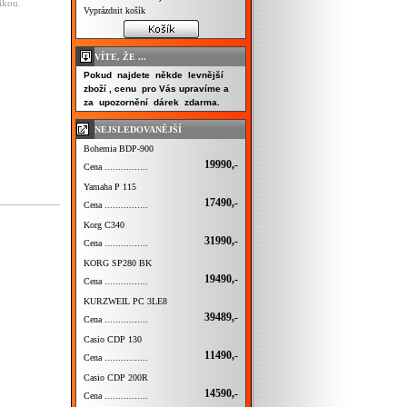
ikou.
Vyprázdnit košík
VÍTE, ŽE ...
Pokud najdete někde levnější
zboží , cenu pro Vás upravíme a
za upozornění dárek zdarma.
NEJSLEDOVANĚJŠÍ
Bohemia BDP-900
19990,-
Cena ................
Yamaha P 115
17490,-
Cena ................
Korg C340
31990,-
Cena ................
KORG SP280 BK
19490,-
Cena ................
KURZWEIL PC 3LE8
39489,-
Cena ................
Casio CDP 130
11490,-
Cena ................
Casio CDP 200R
14590,-
Cena ................