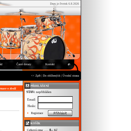
Dnes je čtvrtek 6.8.2026
ád
Časté dotazy
Kontakt
<< Zpět
|
Do oblíbených
|
Úvodní strana
PŘIHLÁŠENÍ
mace o zboží
STAV:
nepřihlášen
Email:
Heslo:
Registrace
KOŠÍK
0,-
Celková cena: .....
Kč