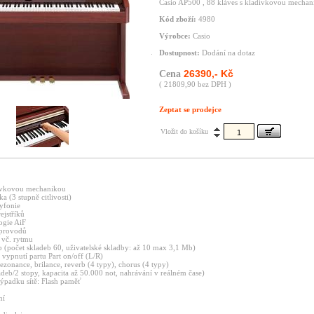
Casio AP500 , 88 kláves s kladívkovou mechan
Kód zboží:
4980
Výrobce:
Casio
Dostupnost:
Dodání na dotaz
26390,- Kč
Cena
( 21809,90 bez DPH )
Zeptat se prodejce
Vložit do košíku
dívkovou mechanikou
 (3 stupně citlivosti)
lyfonie
ejstříků
ogie AiF
oprovodů
 vč. rytmu
b (počet skladeb 60, uživatelské skladby: až 10 max 3,1 Mb)
vypnutí partu Part on/off (L/R)
ezonance, brilance, reverb (4 typy), chorus (4 typy)
adeb/2 stopy, kapacita až 50.000 not, nahrávání v reálném čase)
výpadku sítě: Flash paměť
ní