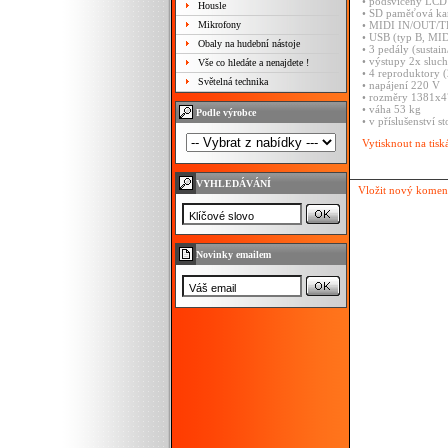
• podsvícený LCD 
Housle
• SD paměťová kar
Mikrofony
• MIDI IN/OUT/TH
• USB (typ B, MID
Obaly na hudební nástoje
• 3 pedály (sustai
• výstupy 2x sluch
Vše co hledáte a nenajdete !
• 4 reproduktory 
Světelná technika
• napájení 220 V
• rozměry 1381x
• váha 53 kg
Podle výrobce
• v příslušenství 
Vytisknout na tisk
VYHLEDÁVÁNÍ
Vložit nový komen
Novinky emailem