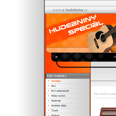
O
NAŠE NABÍDKA
Novinky
Bicí
Bicí elektronické
Toto zboží se nach
Blány na bicí
Hardware
Hudební dárky
Činely
Perkuse