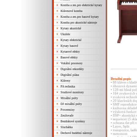
Komba a zes.pro elektrické kytary
Klávesové komba
Komba a zes.pro basové kytary
Komba pro akustické nástroje
Kytary akustické
Ukulele
Kytary elektrické
Kytary basové
Kytarové efekty
Basové efekty
Vokální procesory
Digitální rekordéry
Digitální piána
Detailní popis
Klávesy
• 88 kláves s kla
• úhozová dynamika
PA technika
• 128-mi hlasá po
Studiové monitory
• 164 zvukových r
• zvuková technol
Mixážní pulty
• 20 klavírních d
DJ mixážní pulty
• SMF reprodukce
• knihovna sklade
Powermixy
• výuková funkce: 
• DSP+ akustická r
Zesilovače
• sequencer (5 skl
Bezdrátové systémy
• ochrana dat při 
• Layer, Split
Sluchátka
• transpozice, ladě
Dechové hudební nástroje
• metronom