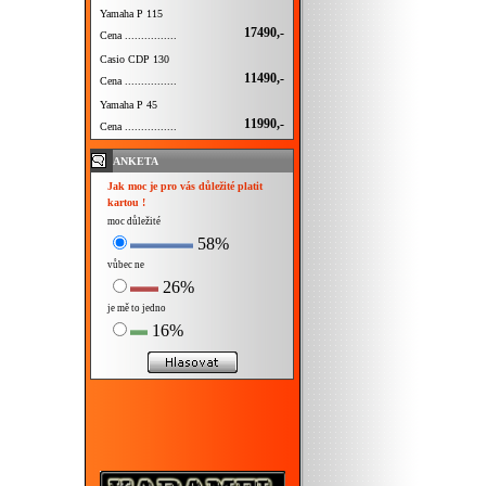
Yamaha P 115
17490,-
Cena ................
Casio CDP 130
11490,-
Cena ................
Yamaha P 45
11990,-
Cena ................
ANKETA
Jak moc je pro vás důležité platit
kartou !
moc důležité
58%
vůbec ne
26%
je mě to jedno
16%