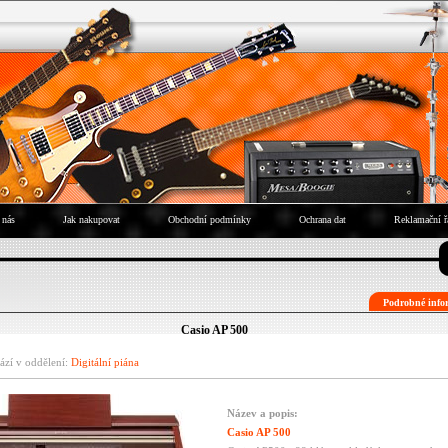
 nás
Jak nakupovat
Obchodní podmínky
Ochrana dat
Reklamační ř
Podrobné infor
Casio AP 500
ází v oddělení:
Digitální piána
Název a popis:
Casio AP 500