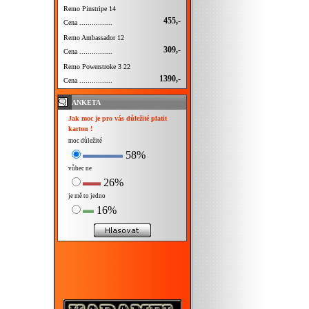
Remo Pinstripe 14
455,-
Cena ................
Remo Ambassador 12
309,-
Cena ................
Remo Powerstroke 3 22
1390,-
Cena ................
ANKETA
Jak moc je pro vás důležité platit
kartou !
moc důležité
58%
vůbec ne
26%
je mě to jedno
16%