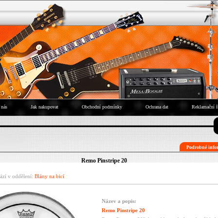
 nás
Jak nakupovat
Obchodní podmínky
Ochrana dat
Reklamační ř
Podrobné infor
Remo Pinstripe 20
ází v oddělení:
Blány na bicí
Název a popis:
Remo Pinstripe 20