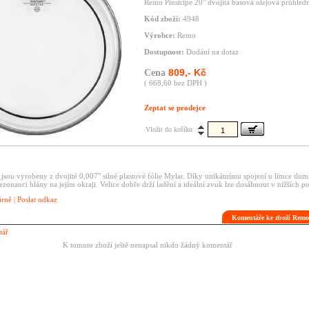
Remo Pinstripe 20" dvojitá basová olejová průhledn
Kód zboží:
4948
Výrobce:
Remo
Dostupnost:
Dodání na dotaz
809,- Kč
Cena
( 668,60 bez DPH )
Zeptat se prodejce
Vložit do košíku
sou vyrobeny z dvojité 0,007" silné plastové fólie Mylar. Díky unikátnímu spojení u límce tlum
ezonanci blány na jejím okraji. Velice dobře drží ladění a ideální zvuk lze dosáhnout v nižších p
árně
|
Poslat odkaz
Komentáře ke zboží Remo
tář
K tomuto zboží ještě nenapsal nikdo žádný komentář