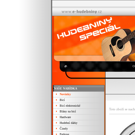
O
NAŠE NABÍDKA
Novinky
Bicí
Bicí elektronické
Toto zboží se nach
Blány na bicí
Hardware
Hudební dárky
Činely
Perkuse