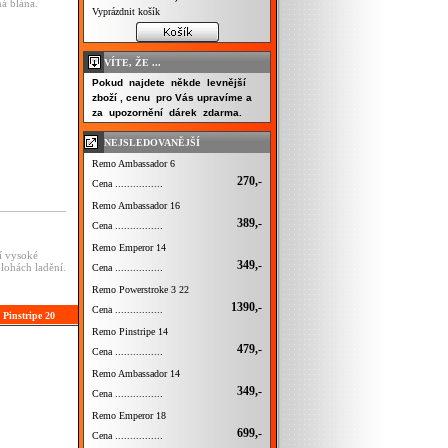
á blána.
Vyprázdnit košík
VÍTE, ŽE ...
Pokud najdete někde levnější
zboží , cenu pro Vás upravíme a
za upozornění dárek zdarma.
NEJSLEDOVANĚJŠÍ
Remo Ambassador 6
270,-
Cena ................
Remo Ambassador 16
389,-
Cena ................
Remo Emperor 14
í vysoké
349,-
olohách ladění.
Cena ................
Remo Powerstroke 3 22
1390,-
Cena ................
 Pinstripe 20
Remo Pinstripe 14
479,-
Cena ................
Remo Ambassador 14
349,-
Cena ................
Remo Emperor 18
699,-
Cena ................