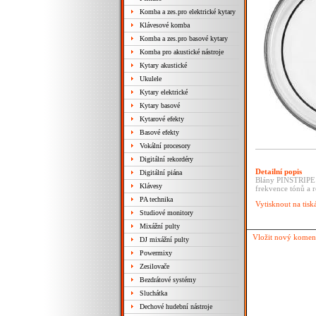
Komba a zes.pro elektrické kytary
Klávesové komba
Komba a zes.pro basové kytary
Komba pro akustické nástroje
Kytary akustické
Ukulele
Kytary elektrické
Kytary basové
Kytarové efekty
Basové efekty
Vokální procesory
Digitální rekordéry
Detailní popis
Digitální piána
Blány PINSTRIPE j
Klávesy
frekvence tónů a r
PA technika
Vytisknout na tisk
Studiové monitory
Mixážní pulty
Vložit nový komen
DJ mixážní pulty
Powermixy
Zesilovače
Bezdrátové systémy
Sluchátka
Dechové hudební nástroje