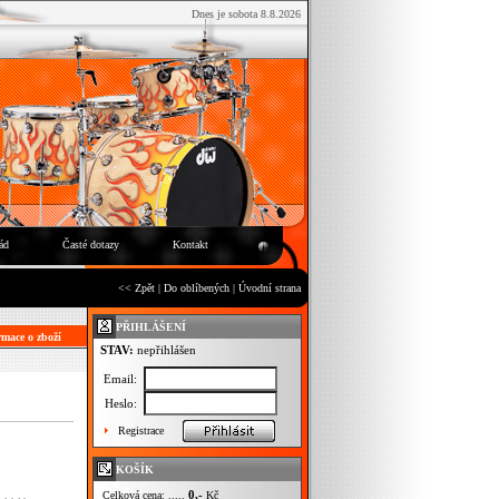
Dnes je sobota 8.8.2026
ád
Časté dotazy
Kontakt
<< Zpět
|
Do oblíbených
|
Úvodní strana
PŘIHLÁŠENÍ
mace o zboží
STAV:
nepřihlášen
Email:
Heslo:
Registrace
KOŠÍK
0,-
Celková cena: .....
Kč