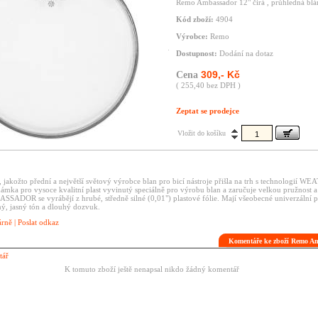
Remo Ambassador 12" čirá , průhledná blá
Kód zboží:
4904
Výrobce:
Remo
Dostupnost:
Dodání na dotaz
309,- Kč
Cena
( 255,40 bez DPH )
Zeptat se prodejce
Vložit do košíku
jakožto přední a největší světový výrobce blan pro bicí nástroje přišla na trh s technologií 
ámka pro vysoce kvalitní plast vyvinutý speciálně pro výrobu blan a zaručuje velkou pružnost a 
SSADOR se vyrábějí z hrubé, středně silné (0,01") plastové fólie. Mají všeobecné univerzální p
ený, jasný tón a dlouhý dozvuk.
árně
|
Poslat odkaz
Komentáře ke zboží Remo A
tář
K tomuto zboží ještě nenapsal nikdo žádný komentář