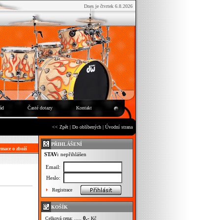
Dnes je čtvrtek 6.8.2026
ád
Časté dotazy
Kontakt
<< Zpět
|
Do oblíbených
|
Úvodní strana
PŘIHLÁŠENÍ
mace o zboží
STAV:
nepřihlášen
Email:
Heslo:
Registrace
KOŠÍK
0,-
Celková cena: .....
Kč