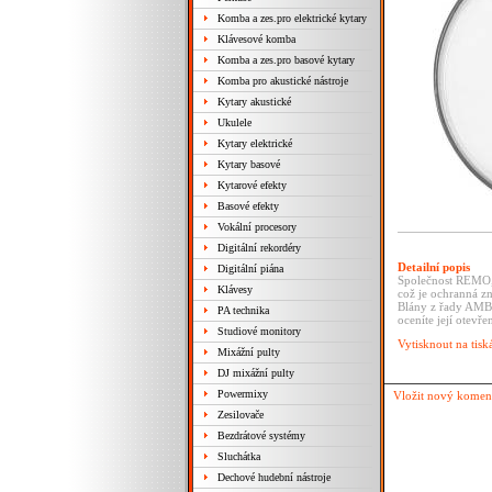
Komba a zes.pro elektrické kytary
Klávesové komba
Komba a zes.pro basové kytary
Komba pro akustické nástroje
Kytary akustické
Ukulele
Kytary elektrické
Kytary basové
Kytarové efekty
Basové efekty
Vokální procesory
Digitální rekordéry
Detailní popis
Digitální piána
Společnost REMO, 
Klávesy
což je ochranná zn
Blány z řady AMBA
PA technika
oceníte její otevř
Studiové monitory
Vytisknout na tisk
Mixážní pulty
DJ mixážní pulty
Powermixy
Vložit nový komen
Zesilovače
Bezdrátové systémy
Sluchátka
Dechové hudební nástroje