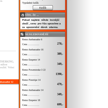
na.
Vyprázdnit košík
VÍTE, ŽE ...
Pokud najdete někde levnější
zboží , cenu pro Vás upravíme a
za upozornění dárek zdarma.
NEJSLEDOVANĚJŠÍ
Remo Ambassador 6
270,-
Cena ................
Remo Ambassador 16
389,-
Cena ................
Remo Emperor 14
WEATHERKING,
349,-
stálost
Cena ................
oužití. Velmi
Remo Powerstroke 3 22
1390,-
Cena ................
Remo Pinstripe 14
mbassador 12
479,-
Cena ................
Remo Ambassador 14
349,-
Cena ................
Remo Emperor 18
699,-
Cena ................