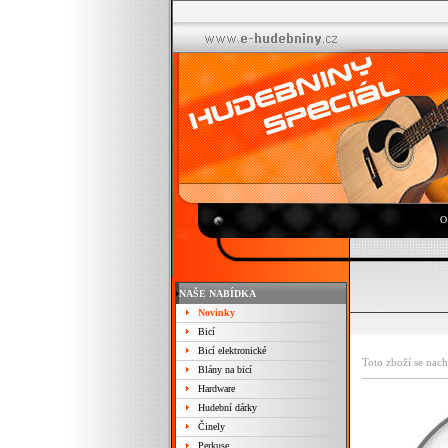
O
NAŠE NABÍDKA
Novinky
Bicí
Bicí elektronické
Toto zboží se nach
Blány na bicí
Hardware
Hudební dárky
Činely
Perkuse