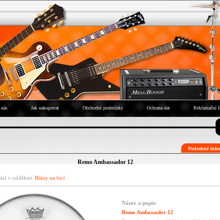
 nás
Jak nakupovat
Obchodní podmínky
Ochrana dat
Reklamační ř
Podrobné infor
Remo Ambassador 12
ází v oddělení:
Blány na bicí
Název a popis:
Remo Ambassador 12