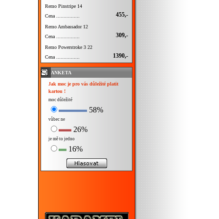
Remo Pinstripe 14
455,-
Cena ................
Remo Ambassador 12
309,-
Cena ................
Remo Powerstroke 3 22
1390,-
Cena ................
ANKETA
Jak moc je pro vás důležité platit
kartou !
moc důležité
58%
vůbec ne
26%
je mě to jedno
16%