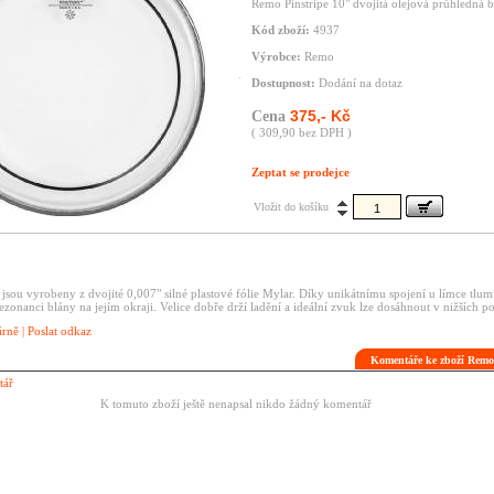
Remo Pinstripe 10" dvojitá olejová průhledná b
Kód zboží:
4937
Výrobce:
Remo
Dostupnost:
Dodání na dotaz
375,- Kč
Cena
( 309,90 bez DPH )
Zeptat se prodejce
Vložit do košíku
sou vyrobeny z dvojité 0,007" silné plastové fólie Mylar. Díky unikátnímu spojení u límce tlum
ezonanci blány na jejím okraji. Velice dobře drží ladění a ideální zvuk lze dosáhnout v nižších p
árně
|
Poslat odkaz
Komentáře ke zboží Remo
tář
K tomuto zboží ještě nenapsal nikdo žádný komentář