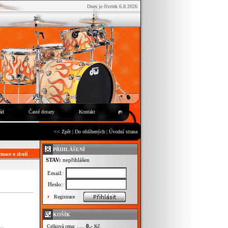
Dnes je čtvrtek 6.8.2026
ád
Časté dotazy
Kontakt
<< Zpět
|
Do oblíbených
|
Úvodní strana
PŘIHLÁŠENÍ
mace o zboží
STAV:
nepřihlášen
Email:
Heslo:
Registrace
KOŠÍK
0,-
Celková cena: .....
Kč