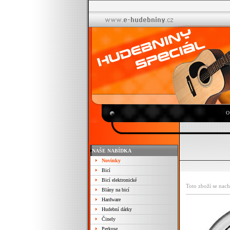
O
NAŠE NABÍDKA
Novinky
Bicí
Bicí elektronické
Toto zboží se nach
Blány na bicí
Hardware
Hudební dárky
Činely
Perkuse