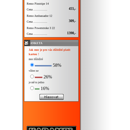
Remo Pinstripe 14
455,-
Cena ................
Remo Ambassador 12
309,-
Cena ................
Remo Powerstroke 3 22
1390,-
Cena ................
ANKETA
Jak moc je pro vás důležité platit
kartou !
moc důležité
58%
vůbec ne
26%
je mě to jedno
16%