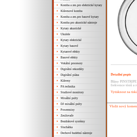
Komba a zes.pro elektrické kytary
Klávesové komba
Komba a zes.pro basové kytary
Komba pro akustické nástroje
Kytary akustické
Ukulele
Kytary elektrické
Kytary basové
Kytarové efekty
Basové efekty
Vokální procesory
Digitální rekordéry
Detailní popis
Digitální piána
Klávesy
Blány PINSTRIPE j
frekvence tónů a r
PA technika
Vytisknout na tisk
Studiové monitory
Mixážní pulty
DJ mixážní pulty
Vložit nový komen
Powermixy
Zesilovače
Bezdrátové systémy
Sluchátka
Dechové hudební nástroje