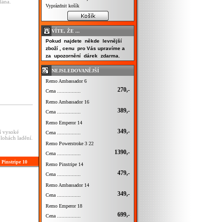
lána.
Vyprázdnit košík
VÍTE, ŽE ...
Pokud najdete někde levnější
zboží , cenu pro Vás upravíme a
za upozornění dárek zdarma.
NEJSLEDOVANĚJŠÍ
Remo Ambassador 6
270,-
Cena ................
Remo Ambassador 16
389,-
Cena ................
Remo Emperor 14
349,-
í vysoké
Cena ................
olohách ladění.
Remo Powerstroke 3 22
1390,-
Cena ................
 Pinstripe 10
Remo Pinstripe 14
479,-
Cena ................
Remo Ambassador 14
349,-
Cena ................
Remo Emperor 18
699,-
Cena ................