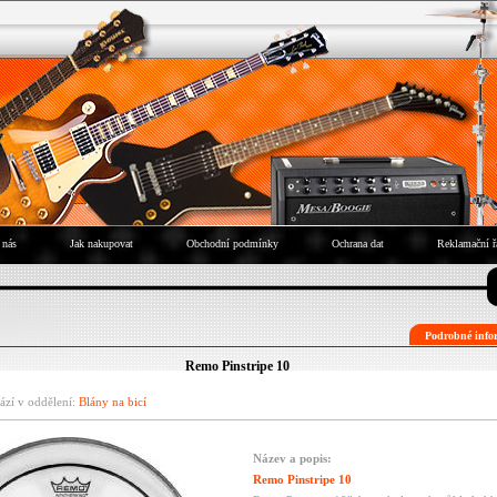
 nás
Jak nakupovat
Obchodní podmínky
Ochrana dat
Reklamační ř
Podrobné infor
Remo Pinstripe 10
ází v oddělení:
Blány na bicí
Název a popis:
Remo Pinstripe 10