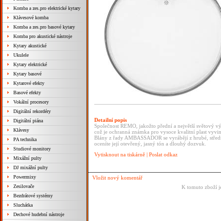
Komba a zes.pro elektrické kytary
Klávesové komba
Komba a zes.pro basové kytary
Komba pro akustické nástroje
Kytary akustické
Ukulele
Kytary elektrické
Kytary basové
Kytarové efekty
Basové efekty
Vokální procesory
Digitální rekordéry
Detailní popis
Digitální piána
Společnost REMO, jakožto přední a největší světový v
Klávesy
což je ochranná známka pro vysoce kvalitní plast vyvin
Blány z řady AMBASSADOR se vyrábějí z hrubé, středně 
PA technika
oceníte její otevřený, jasný tón a dlouhý dozvuk.
Studiové monitory
Vytisknout na tiskárně
|
Poslat odkaz
Mixážní pulty
DJ mixážní pulty
Powermixy
Vložit nový komentář
Zesilovače
K tomuto zboží j
Bezdrátové systémy
Sluchátka
Dechové hudební nástroje