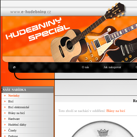
O nás
Jak nakupovat
NAŠE NABÍDKA
Novinky
Re
Bicí
Bicí elektronické
Toto zboží se nachází v oddělení:
Blány na bicí
Blány na bicí
Hardware
Hudební dárky
Činely
Perkuse