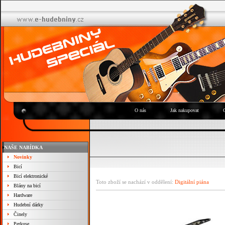
O nás
Jak nakupovat
NAŠE NABÍDKA
Novinky
Bicí
Bicí elektronické
Toto zboží se nachází v oddělení:
Digitální piána
Blány na bicí
Hardware
Hudební dárky
Činely
Perkuse