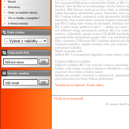
Housle
Pro nejautentičtější pocit z akustického křídla, je R
Roland. Tato skvělá nová technologie výroby kláves re
Mikrofony
černých. Bílé klávesy sestávají ze dvou částí, ze základ
Obaly na hudební nástoje
reálné klaviatury akustického piana. Vestavěný repro s
RG-3 nabízí bohatý, realistický zvuk akustického křídla
Vše co hledáte a nenajdete !
minulosti; dnes si jednoduše nastavíte hlasitost interní
pak RG-3 nabízí také výstup do sluchátek. Natažení S
Světelná technika
RG-3 může songy přehrávat sám* — ideální pro party a
své oblíbené songy automaticky přehrát. RG-3 je vyba
Podle výrobce
soubory; jednoduše zapojte externí CD-ROM mechanik
automatického přehrávání songů u RG-3 se nehýbají kl
Díky vlastnímu USB portu RG-3 můžete importovat vlastn
Zobrazíte nabídku, najdete obrázky nebo jiné soubory
pohostinné nabídky
Nikdy nemusíte ladit
VYHLEDÁVÁNÍ
Jelikož RG-3 je kompletně digitální a nemá struny, vyž
Užitečné dálkové ovládání
Dálkové ovládání RG-3 (je součástí výbavy) umožňuje o
hudbu, volit songy a nastavit hlasitost odkudkoliv z mís
Zamčení víka chrání ovládací panel
Novinky emailem
Ideální pro použití v hotelech a restauracích, zamykate
před nenechavými hosty během přehrávání.
Vytisknout na tiskárně
|
Poslat odkaz
Vložit nový komentář
K tomuto zboží j