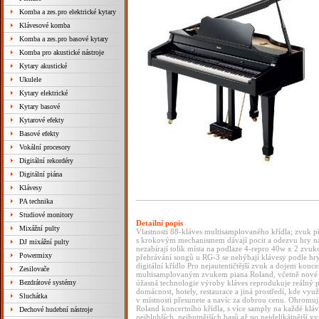
Komba a zes.pro elektrické kytary
Klávesové komba
Komba a zes.pro basové kytary
Komba pro akustické nástroje
Kytary akustické
Ukulele
Kytary elektrické
Kytary basové
Kytarové efekty
Basové efekty
Vokální procesory
Digitální rekordéry
Digitální piána
Klávesy
PA technika
Studiové monitory
Detailní popis
Mixážní pulty
Vlastnosti 88-kláves multisamplovaného křídla; zvuk p
s krokovým mechanismem dávají pocit a odezvu hry na 
DJ mixážní pulty
nezabírají tolik místa na podlaze 4-repro 40w x 2 z
Powermixy
přehrávání songů u RG-3 se nehýbají klávesy podle hr
digitální křídlo Pro nejautentičtější zvuk a dojem kon
Zesilovače
multisamplovaným zvukem piana Roland, včetně nové 
Bezdrátové systémy
úžasná technologie výroby kláves reprodukuje reálný po
domácnost, hotely, restaurace a jiná prostředí, kde využi
Sluchátka
v místnosti přesunete a navíc za dobrou cenu. Ohrom
Roland koncertního křídla, s více samply na každé kláv
Dechové hudební nástroje
nejhlubších, nejhutnějších basů až po nejdelikátnější v