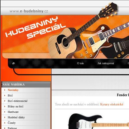
O nás
Jak nakupovat
NAŠE NABÍDKA
Novinky
Fender 
Bicí
Bicí elektronické
Toto zboží se nachází v oddělení:
Kytary elektrické
Blány na bicí
Hardware
Hudební dárky
Činely
Perkuse