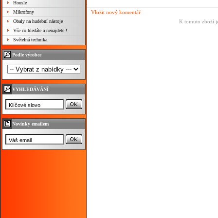
Housle
Mikrofony
Vložit nový komentář
Obaly na hudební nástoje
K tomuto zboží j
Vše co hledáte a nenajdete !
Světelná technika
Podle výrobce
VYHLEDÁVÁNÍ
Novinky emailem