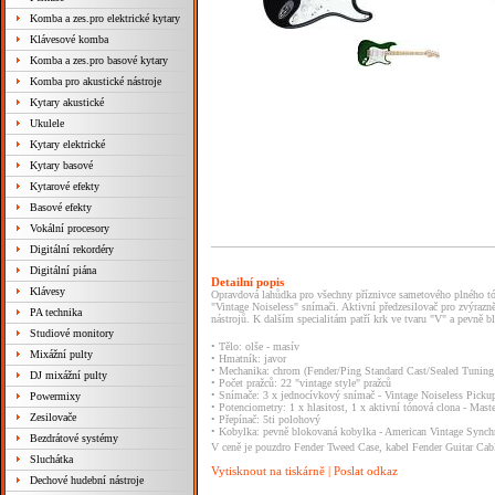
Komba a zes.pro elektrické kytary
Klávesové komba
Komba a zes.pro basové kytary
Komba pro akustické nástroje
Kytary akustické
Ukulele
Kytary elektrické
Kytary basové
Kytarové efekty
Basové efekty
Vokální procesory
Digitální rekordéry
Digitální piána
Detailní popis
Klávesy
Opravdová lahůdka pro všechny příznivce sametového plného tó
"Vintage Noiseless" snímači. Aktivní předzesilovač pro zvýrazně
PA technika
nástrojů. K dalším specialitám patří krk ve tvaru "V" a pevně 
Studiové monitory
• Tělo: olše - masív
Mixážní pulty
• Hmatník: javor
• Mechanika: chrom (Fender/Ping Standard Cast/Sealed Tuning
DJ mixážní pulty
• Počet pražců: 22 "vintage style" pražců
• Snímače: 3 x jednocívkový snímač - Vintage Noiseless Picku
Powermixy
• Potenciometry: 1 x hlasitost, 1 x aktivní tónová clona - Mas
Zesilovače
• Přepínač: 5ti polohový
• Kobylka: pevně blokovaná kobylka - American Vintage Synch
Bezdrátové systémy
V ceně je pouzdro Fender Tweed Case, kabel Fender Guitar Ca
Sluchátka
Vytisknout na tiskárně
|
Poslat odkaz
Dechové hudební nástroje