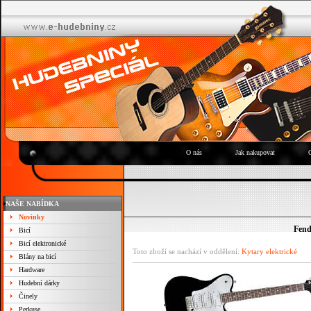
O nás
Jak nakupovat
NAŠE NABÍDKA
Novinky
Fende
Bicí
Bicí elektronické
Toto zboží se nachází v oddělení:
Kytary elektrické
Blány na bicí
Hardware
Hudební dárky
Činely
Perkuse