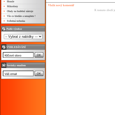
Housle
Vložit nový komentář
Mikrofony
K tomuto zboží j
Obaly na hudební nástoje
Vše co hledáte a nenajdete !
Světelná technika
Podle výrobce
VYHLEDÁVÁNÍ
Novinky emailem