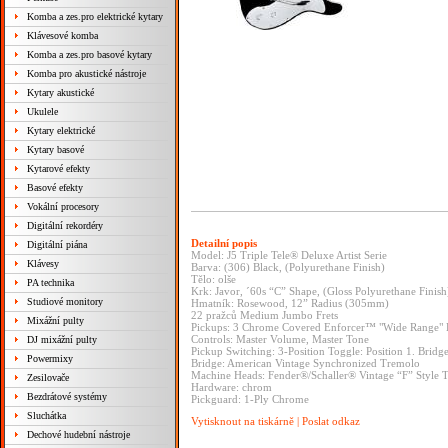
Komba a zes.pro elektrické kytary
Klávesové komba
Komba a zes.pro basové kytary
Komba pro akustické nástroje
Kytary akustické
Ukulele
Kytary elektrické
Kytary basové
Kytarové efekty
Basové efekty
Vokální procesory
Digitální rekordéry
Detailní popis
Digitální piána
Model: J5 Triple Tele® Deluxe Artist Serie
Klávesy
Barva: (306) Black, (Polyurethane Finish)
Tělo: olše
PA technika
Krk: Javor, ´60s “C” Shape, (Gloss Polyurethane Finish
Studiové monitory
Hmatník: Rosewood, 12” Radius (305mm)
22 pražců Medium Jumbo Frets
Mixážní pulty
Pickups: 3 Chrome Covered Enforcer™ "Wide Range" 
Controls: Master Volume, Master Tone
DJ mixážní pulty
Pickup Switching: 3-Position Toggle: Position 1. Bridg
Powermixy
Bridge: American Vintage Synchronized Tremolo
Machine Heads: Fender®/Schaller® Vintage “F” Style 
Zesilovače
Hardware: chrom
Bezdrátové systémy
Pickguard: 1-Ply Chrome
Sluchátka
Vytisknout na tiskárně
|
Poslat odkaz
Dechové hudební nástroje