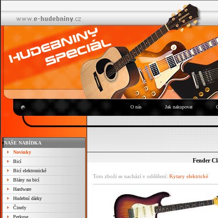
O nás
Jak nakupovat
NAŠE NABÍDKA
Novinky
Fender Cla
Bicí
Bicí elektronické
Toto zboží se nachází v oddělení:
Kytary elektrické
Blány na bicí
Hardware
Hudební dárky
Činely
Perkuse