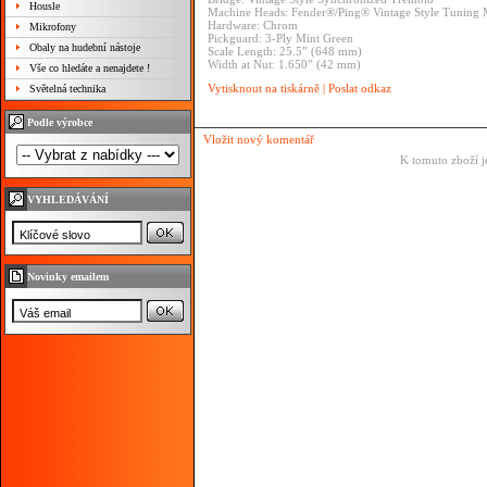
Housle
Machine Heads: Fender®/Ping® Vintage Style Tuning 
Hardware: Chrom
Mikrofony
Pickguard: 3-Ply Mint Green
Obaly na hudební nástoje
Scale Length: 25.5” (648 mm)
Width at Nut: 1.650” (42 mm)
Vše co hledáte a nenajdete !
Vytisknout na tiskárně
|
Poslat odkaz
Světelná technika
Podle výrobce
Vložit nový komentář
K tomuto zboží j
VYHLEDÁVÁNÍ
Novinky emailem