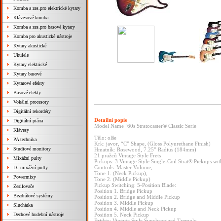
Komba a zes.pro elektrické kytary
Klávesové komba
Komba a zes.pro basové kytary
Komba pro akustické nástroje
Kytary akustické
Ukulele
Kytary elektrické
Kytary basové
Kytarové efekty
Basové efekty
Vokální procesory
Digitální rekordéry
Detailní popis
Digitální piána
Model Name ‘60s Stratocaster® Classic Serie
Klávesy
Tělo: olše
PA technika
Krk: javor, “C” Shape, (Gloss Polyurethane Finish)
Studiové monitory
Hmatník: Rosewood, 7.25” Radius (184mm)
21 pražců Vintage Style Frets
Mixážní pulty
Pickups: 3 Vintage Style Single-Coil Strat® Pickups wi
Controls: Master Volume,
DJ mixážní pulty
Tone 1. (Neck Pickup),
Powermixy
Tone 2. (Middle Pickup)
Pickup Switching: 5-Position Blade:
Zesilovače
Position 1. Bridge Pickup
Bezdrátové systémy
Position 2. Bridge and Middle Pickup
Position 3. Middle Pickup
Sluchátka
Position 4. Middle and Neck Pickup
Dechové hudební nástroje
Position 5. Neck Pickup
Bridge: Vintage Style Synchronized Tremolo