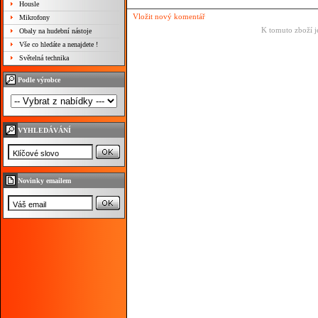
Housle
Vložit nový komentář
Mikrofony
K tomuto zboží j
Obaly na hudební nástoje
Vše co hledáte a nenajdete !
Světelná technika
Podle výrobce
VYHLEDÁVÁNÍ
Novinky emailem