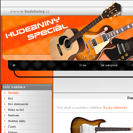
O nás
Jak nakupovat
NAŠE NABÍDKA
Novinky
Fen
Bicí
Bicí elektronické
Toto zboží se nachází v oddělení:
Kytary elektrické
Blány na bicí
Hardware
Hudební dárky
Činely
Perkuse