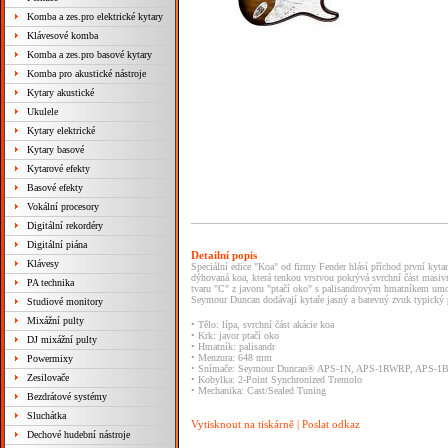
Komba a zes.pro elektrické kytary
Klávesové komba
Komba a zes.pro basové kytary
Komba pro akustické nástroje
Kytary akustické
Ukulele
Kytary elektrické
Kytary basové
Kytarové efekty
Basové efekty
Vokální procesory
Digitální rekordéry
Digitální piána
Detailní popis
Klávesy
Speciální edice "Koa" od firmy Fender hlásí příchod první kyta
dýhovaná koa, která tenkou vrstvou pokrývá svrchní část masivn
PA technika
tvaru "C" z javoru "ptačí oko" s palisandrovým hmatníkem umo
Seymour Duncan dodávají kytaře jasný a barevný zvuk typický pr
Studiové monitory
Mixážní pulty
• Tělo: lípa, svrchní část akácie koa
• Krk: javor ptačí oko
DJ mixážní pulty
• Hmatník: palisandr
• Menzura: 648 mm
Powermixy
• Snímače: Seymour Duncan® APS-1N, APS-1RWRP, APS-1
Zesilovače
• Kobylka: 2-Point Synchronized Tremolo
• Mechanika: Cast/Sealed Tuning
Bezdrátové systémy
Sluchátka
Vytisknout na tiskárně
|
Poslat odkaz
Dechové hudební nástroje