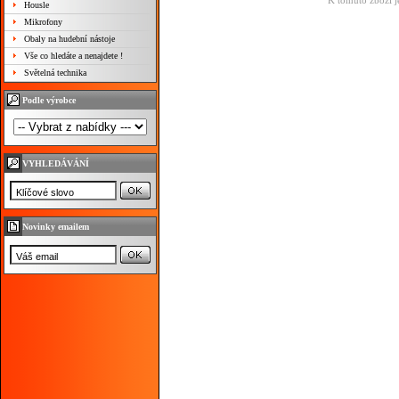
K tomuto zboží j
Housle
Mikrofony
Obaly na hudební nástoje
Vše co hledáte a nenajdete !
Světelná technika
Podle výrobce
VYHLEDÁVÁNÍ
Novinky emailem