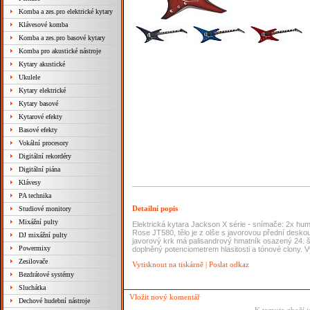
Komba a zes.pro elektrické kytary
Klávesové komba
Komba a zes.pro basové kytary
Komba pro akustické nástroje
Kytary akustické
Ukulele
Kytary elektrické
Kytary basové
Kytarové efekty
Basové efekty
Vokální procesory
Digitální rekordéry
Digitální piána
Klávesy
PA technika
Detailní popis
Studiové monitory
Mixážní pulty
Elektrická kytara Jackson X série - snímače: 2x 
Rose JT580, tělo je z olše s javorovou přední desk
DJ mixážní pulty
javorový krk má palisandrový hmatník osazený 24. š
Powermixy
doplněný potenciometrem hlasitosti a tónové clony.
Zesilovače
Vytisknout na tiskárně
|
Poslat odkaz
Bezdrátové systémy
Sluchátka
Vložit nový komentář
Dechové hudební nástroje