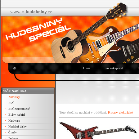
O nás
Jak nakupovat
NAŠE NABÍDKA
Novinky
Bicí
Bicí elektronické
Toto zboží se nachází v oddělení:
Kytary elektrické
Blány na bicí
Hardware
Hudební dárky
Činely
Perkuse