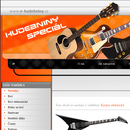
O nás
Jak nakupovat
NAŠE NABÍDKA
Novinky
Bicí
Bicí elektronické
Toto zboží se nachází v oddělení:
Kytary elektrické
Blány na bicí
Hardware
Hudební dárky
Činely
Perkuse