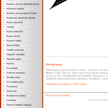
Komba a zes.pro elektrické kytary
Klávesové komba
Komba a zes.pro basové kytary
Komba pro akustické nástroje
Kytary akustické
Ukulele
Kytary elektrické
Kytary basové
Kytarové efekty
Basové efekty
Vokální procesory
Digitální rekordéry
Digitální piána
Klávesy
Detailní popis
PA technika
Elektrická kytara Jackson X série - snímače: 2x 
Studiové monitory
Rose
JT580, tělo je z olše s javorovou přední desk
javorový krk má palisandrový hmatník osazený 22. š
Mixážní pulty
doplněný potenciometrem hlasitosti. Vyrobeno v Jap
DJ mixážní pulty
Vytisknout na tiskárně
|
Poslat odkaz
Powermixy
Zesilovače
Vložit nový komentář
Bezdrátové systémy
K tomuto zboží j
Sluchátka
Dechové hudební nástroje