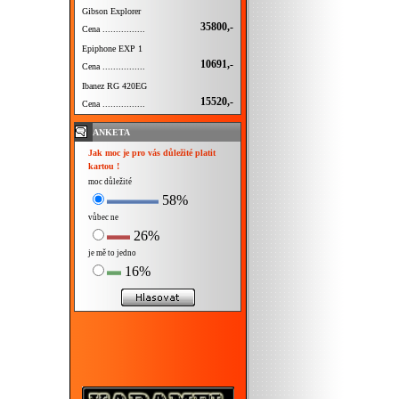
Gibson Explorer
35800,-
Cena ................
Epiphone EXP 1
10691,-
Cena ................
Ibanez RG 420EG
15520,-
Cena ................
ANKETA
Jak moc je pro vás důležité platit
kartou !
moc důležité
58%
vůbec ne
26%
je mě to jedno
16%