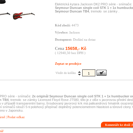
Elektrická kytara Jackson DK2 PRO série - snímače:
Seymour Duncan single coil STK 1 + 1x humbucker
Seymour Duncan TB4
, tremolo
se zámky .
Kód zboží:
4473
Výrobce:
Jackson
Dostupnost:
Dodání na dotaz
15658,- Kč
Cena
( 12940,50 bez DPH )
Zeptat se prodejce
Vložit do košíku
 PRO série - snímače:
2x originál Seymour Duncan single coil STK 1 + 1x humbucker or
n TB4
, tremolo
se zámky Licensed Floyd Rose JT580, tělo je z olše s javorovou přední des
 v případě transparentní barvy, šroubovaný javorový krk má palisandrový hmatník osazený
ní snímačů slouží 5-ti polohový přepínač doplněný potenciometrem hlasitosti a tónové clony.
eno v Japonsku.
árně
|
Poslat odkaz
Komentáře ke zboží 
tář