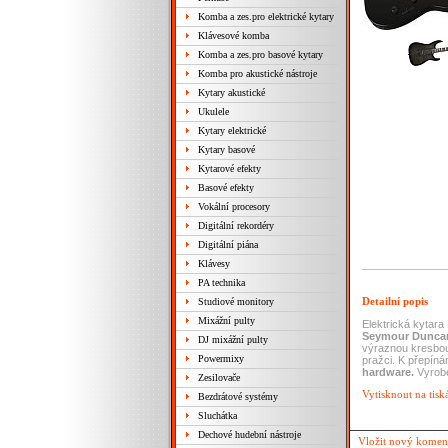
Komba a zes.pro elektrické kytary
Klávesové komba
Komba a zes.pro basové kytary
Komba pro akustické nástroje
Kytary akustické
Ukulele
Kytary elektrické
Kytary basové
Kytarové efekty
Basové efekty
Vokální procesory
Digitální rekordéry
Digitální piána
Klávesy
PA technika
Detailní popis
Studiové monitory
Mixážní pulty
Elektrická kytara
Seymour Dunca
DJ mixážní pulty
výraznou kresbou
Powermixy
pražci. K přepíná
hardware.
Vyrob
Zesilovače
Vytisknout na tisk
Bezdrátové systémy
Sluchátka
Dechové hudební nástroje
Vložit nový komen