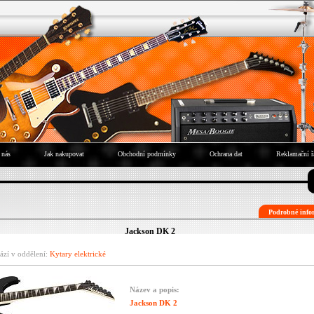
 nás
Jak nakupovat
Obchodní podmínky
Ochrana dat
Reklamační ř
Podrobné infor
Jackson DK 2
ází v oddělení:
Kytary elektrické
Název a popis:
Jackson DK 2