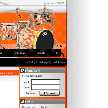
Dnes je pátek 7.8.2026
ád
Časté dotazy
Kontakt
<< Zpět
|
Do oblíbených
|
Úvodní strana
PŘIHLÁŠENÍ
mace o zboží
STAV:
nepřihlášen
Email:
Heslo:
Registrace
KOŠÍK
0,-
Celková cena: .....
Kč