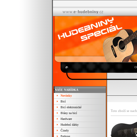
O
NAŠE NABÍDKA
Novinky
Bicí
Bicí elektronické
Toto zboží se nach
Blány na bicí
Hardware
Hudební dárky
Činely
Perkuse