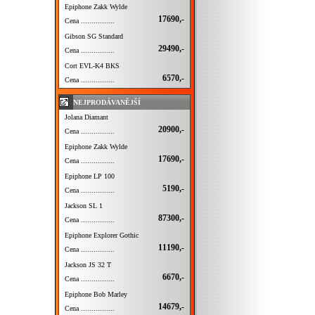
Epiphone Zakk Wylde
17690,-
Cena ................
Gibson SG Standard
29490,-
Cena ................
Cort EVL-K4 BKS
6570,-
Cena ................
NEJPRODÁVANĚJŠÍ
Jolana Diamant
20900,-
Cena ................
Epiphone Zakk Wylde
17690,-
Cena ................
Epiphone LP 100
5190,-
Cena ................
Jackson SL 1
87300,-
Cena ................
Epiphone Explorer Gothic
11190,-
Cena ................
Jackson JS 32 T
6670,-
Cena ................
Epiphone Bob Marley
14679,-
Cena ................