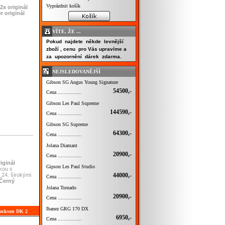
Vyprázdnit košík
2x originál
 originál
VÍTE, ŽE ...
Pokud najdete někde levnější
zboží , cenu pro Vás upravíme a
za upozornění dárek zdarma.
NEJSLEDOVANĚJŠÍ
Gibson SG Angus Young Signature
54500,-
Cena ................
Gibson Les Paul Supreme
144590,-
Cena ................
Gibson SG Supreme
64300,-
Cena ................
Jolana Diamant
20900,-
Cena ................
iginál
Gipson Les Paul Studio
kou s
44000,-
 24. širokými
Cena ................
Černý
Jolana Tornado
20900,-
Cena ................
Ibanez GRG 170 DX
Jackson DK 2
6950,-
Cena ................