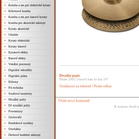
Komba a zes.pro elektrické kytary
Klávesové komba
Komba a zes.pro basové kytary
Komba pro akustické nástroje
Kytary akustické
Ukulele
Kytary elektrické
Kytary basové
Kytarové efekty
Basové efekty
Vokální procesory
Digitální rekordéry
Detailní popis
Digitální piána
Paiste 2002 crunch hats hi-hat 14"
Klávesy
Vytisknout na tiskárně
|
Poslat odkaz
PA technika
Studiové monitory
Mixážní pulty
Vložit nový komentář
DJ mixážní pulty
K tomuto zboží j
Powermixy
Zesilovače
Bezdrátové systémy
Sluchátka
Dechové hudební nástroje