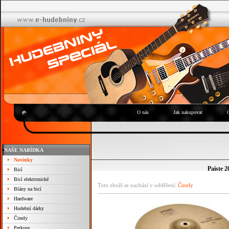
O nás
Jak nakupovat
NAŠE NABÍDKA
Novinky
Paiste 2
Bicí
Bicí elektronické
Toto zboží se nachází v oddělení:
Činely
Blány na bicí
Hardware
Hudební dárky
Činely
Perkuse