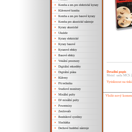
Komba a zes.pro elektrické kytary
Klávesové komba
Komba a zes.pro basové kytary
Komba pro akustické nástroje
Kytary akustické
Ukulele
Kytary elektrické
Kytary basové
Kytarové efekty
Basové efekty
Vokální procesory
Digitální rekordéry
Detailní popis
Digitální piána
Meinl sada MCS 20
Klávesy
Vytisknout na tisk
PA technika
Studiové monitory
Mixážní pulty
Vložit nový komen
DJ mixážní pulty
Powermixy
Zesilovače
Bezdrátové systémy
Sluchátka
Dechové hudební nástroje