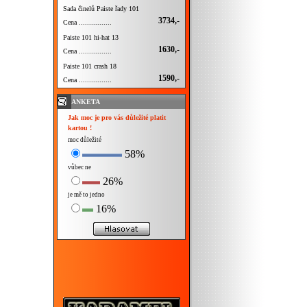
Sada činelů Paiste řady 101
3734,-
Cena ................
Paiste 101 hi-hat 13
1630,-
Cena ................
Paiste 101 crash 18
1590,-
Cena ................
ANKETA
Jak moc je pro vás důležité platit
kartou !
moc důležité
58%
vůbec ne
26%
je mě to jedno
16%