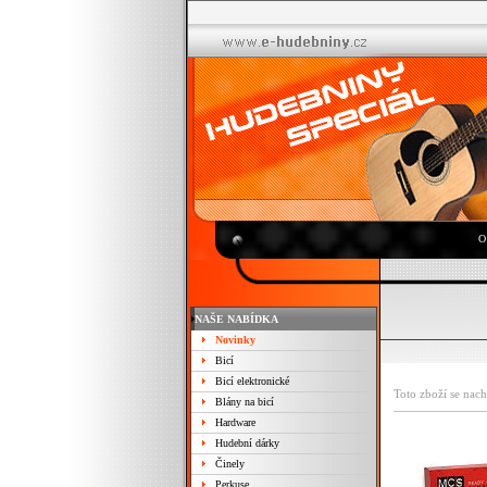
O
NAŠE NABÍDKA
Novinky
Bicí
Bicí elektronické
Toto zboží se nach
Blány na bicí
Hardware
Hudební dárky
Činely
Perkuse