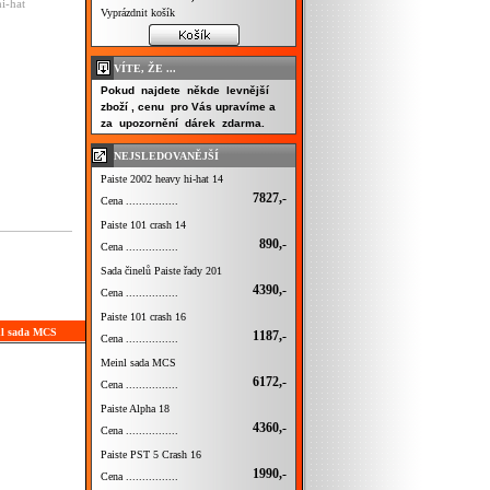
i-hat
Vyprázdnit košík
VÍTE, ŽE ...
Pokud najdete někde levnější
zboží , cenu pro Vás upravíme a
za upozornění dárek zdarma.
NEJSLEDOVANĚJŠÍ
Paiste 2002 heavy hi-hat 14
7827,-
Cena ................
Paiste 101 crash 14
890,-
Cena ................
Sada činelů Paiste řady 201
4390,-
Cena ................
Paiste 101 crash 16
inl sada MCS
1187,-
Cena ................
Meinl sada MCS
6172,-
Cena ................
Paiste Alpha 18
4360,-
Cena ................
Paiste PST 5 Crash 16
1990,-
Cena ................