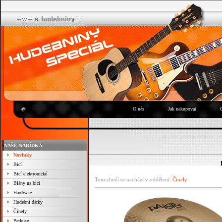
O nás
Jak nakupovat
NAŠE NABÍDKA
Novinky
Bicí
Bicí elektronické
Toto zboží se nachází v oddělení:
Činely
Blány na bicí
Hardware
Hudební dárky
Činely
Perkuse