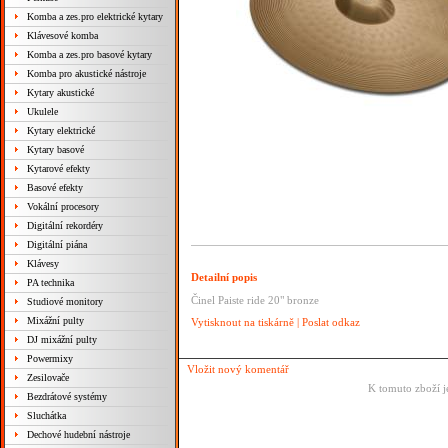
Komba a zes.pro elektrické kytary
Klávesové komba
Komba a zes.pro basové kytary
Komba pro akustické nástroje
Kytary akustické
Ukulele
Kytary elektrické
Kytary basové
Kytarové efekty
Basové efekty
Vokální procesory
Digitální rekordéry
Digitální piána
Klávesy
Detailní popis
PA technika
Činel Paiste ride 20" bronze
Studiové monitory
Mixážní pulty
Vytisknout na tiskárně
|
Poslat odkaz
DJ mixážní pulty
Powermixy
Vložit nový komentář
Zesilovače
K tomuto zboží j
Bezdrátové systémy
Sluchátka
Dechové hudební nástroje