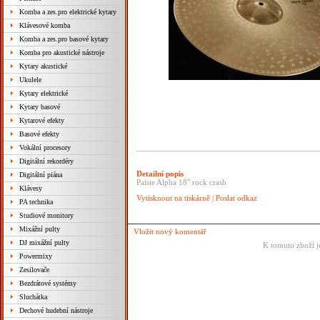
Komba a zes.pro elektrické kytary
Klávesové komba
Komba a zes.pro basové kytary
Komba pro akustické nástroje
Kytary akustické
Ukulele
Kytary elektrické
Kytary basové
Kytarové efekty
Basové efekty
Vokální procesory
Digitální rekordéry
Detailní popis
Digitální piána
Paiste Alpha 18" rock crash
Klávesy
Vytisknout na tiskárně
|
Poslat odkaz
PA technika
Studiové monitory
Mixážní pulty
Vložit nový komentář
DJ mixážní pulty
K tomuto zboží j
Powermixy
Zesilovače
Bezdrátové systémy
Sluchátka
Dechové hudební nástroje