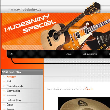
O nás
Jak nakupovat
NAŠE NABÍDKA
Novinky
Bicí
Bicí elektronické
Toto zboží se nachází v oddělení:
Činely
Blány na bicí
Hardware
Hudební dárky
Činely
Perkuse