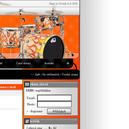
Dnes je čtvrtek 6.8.2026
ád
Časté dotazy
Kontakt
<< Zpět
|
Do oblíbených
|
Úvodní strana
PŘIHLÁŠENÍ
mace o zboží
STAV:
nepřihlášen
Email:
Heslo:
Registrace
KOŠÍK
0,-
Celková cena: .....
Kč