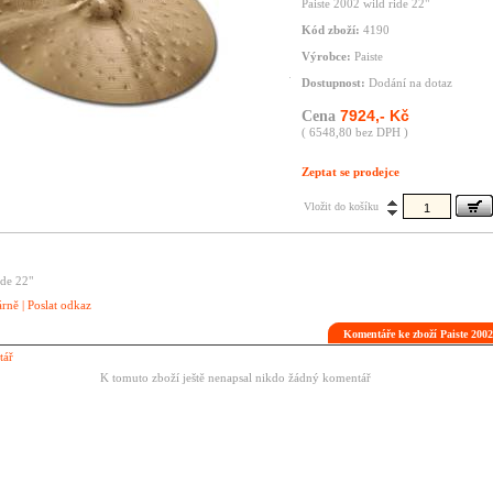
Paiste 2002 wild ride 22"
Kód zboží:
4190
Výrobce:
Paiste
Dostupnost:
Dodání na dotaz
7924,- Kč
Cena
( 6548,80 bez DPH )
Zeptat se prodejce
Vložit do košíku
ide 22"
árně
|
Poslat odkaz
Komentáře ke zboží Paiste 2002
tář
K tomuto zboží ještě nenapsal nikdo žádný komentář