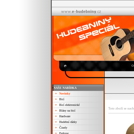
O
NAŠE NABÍDKA
Novinky
Bicí
Bicí elektronické
Toto zboží se nach
Blány na bicí
Hardware
Hudební dárky
Činely
Perkuse