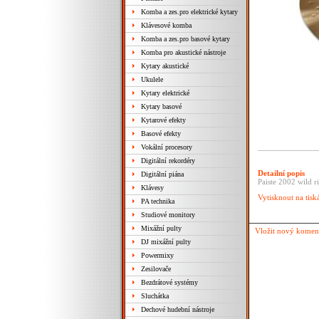
Komba a zes.pro elektrické kytary
Klávesové komba
Komba a zes.pro basové kytary
Komba pro akustické nástroje
Kytary akustické
Ukulele
Kytary elektrické
Kytary basové
Kytarové efekty
Basové efekty
Vokální procesory
Digitální rekordéry
Detailní popis
Digitální piána
Paiste 2002 wild r
Klávesy
Vytisknout na tisk
PA technika
Studiové monitory
Mixážní pulty
Vložit nový komen
DJ mixážní pulty
Powermixy
Zesilovače
Bezdrátové systémy
Sluchátka
Dechové hudební nástroje