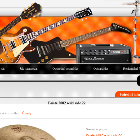
 nás
Jak nakupovat
Obchodní podmínky
Ochrana dat
Reklamační ř
Podrobné infor
Paiste 2002 wild ride 22
ází v oddělení:
Činely
Název a popis:
Paiste 2002 wild ride 22