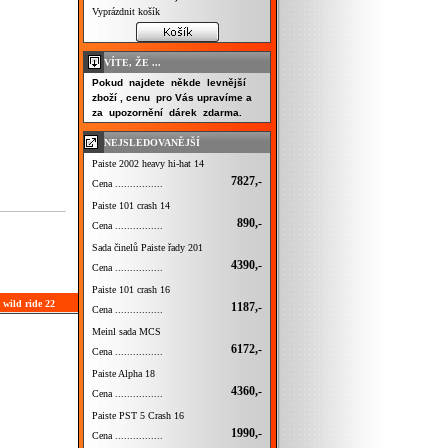
Vyprázdnit košík
VÍTE, ŽE ...
Pokud najdete někde levnější
zboží , cenu pro Vás upravíme a
za upozornění dárek zdarma.
NEJSLEDOVANĚJŠÍ
Paiste 2002 heavy hi-hat 14
7827,-
Cena ................
Paiste 101 crash 14
890,-
Cena ................
Sada činelů Paiste řady 201
4390,-
Cena ................
Paiste 101 crash 16
 wild ride 22
1187,-
Cena ................
Meinl sada MCS
6172,-
Cena ................
Paiste Alpha 18
4360,-
Cena ................
Paiste PST 5 Crash 16
1990,-
Cena ................