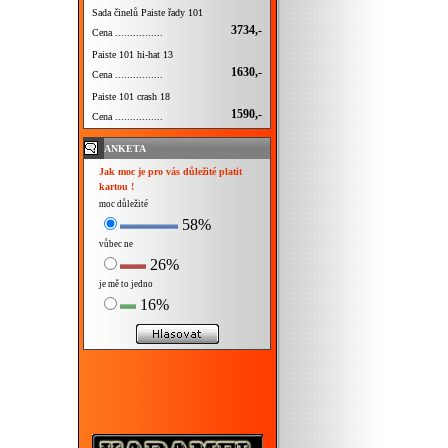
Sada činelů Paiste řady 101
3734,-
Cena ................
Paiste 101 hi-hat 13
1630,-
Cena ................
Paiste 101 crash 18
1590,-
Cena ................
ANKETA
Jak moc je pro vás důležité platit
kartou !
moc důležité
58%
vůbec ne
26%
je mě to jedno
16%