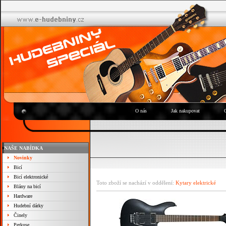
O nás
Jak nakupovat
NAŠE NABÍDKA
Novinky
Bicí
Bicí elektronické
Toto zboží se nachází v oddělení:
Kytary elektrické
Blány na bicí
Hardware
Hudební dárky
Činely
Perkuse