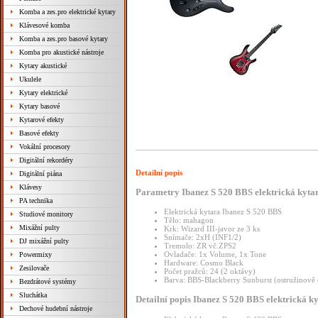
Komba a zes.pro elektrické kytary
Klávesové komba
Komba a zes.pro basové kytary
Komba pro akustické nástroje
Kytary akustické
Ukulele
Kytary elektrické
Kytary basové
Kytarové efekty
Basové efekty
Vokální procesory
Digitální rekordéry
Detailní popis
Digitální piána
Klávesy
Parametry Ibanez S 520 BBS elektrická kyta
PA technika
Elektrická kytara Ibanez S 520 BBS
Studiové monitory
Tělo: mahagon
Mixážní pulty
Krk: Wizard III-javor ze 3 ks
Snímače: 2xH (INF1/2)
DJ mixážní pulty
Tremolo: ZR vč.ZPS2
Ovladače: 1x Volume, 1x Tone
Powermixy
Hardware: Cosmo Black
Zesilovače
Počet pražců: 24 (2 oktávy)
Barva: BBS-Blackberry Sunburst (ostružinově 
Bezdrátové systémy
Sluchátka
Detailní popis Ibanez S 520 BBS elektrická k
Dechové hudební nástroje