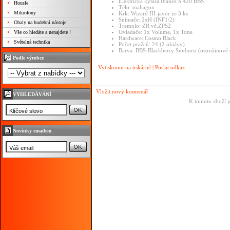
Elektrická kytara Ibanez S 420 BBS
Housle
Tělo: mahagon
Mikrofony
Krk: Wizard III-javor ze 3 ks
Snímače: 2xH (INF1/2)
Obaly na hudební nástoje
Tremolo: ZR vč.ZPS2
Ovladače: 1x Volume, 1x Tone
Vše co hledáte a nenajdete !
Hardware: Cosmo Black
Světelná technika
Počet pražců: 24 (2 oktávy)
Barva: BBS-Blackberry Sunburst (ostružinově 
Podle výrobce
Vytisknout na tiskárně
|
Poslat odkaz
Vložit nový komentář
VYHLEDÁVÁNÍ
K tomuto zboží j
Novinky emailem