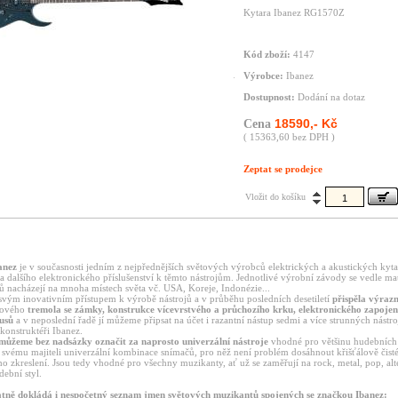
Kytara Ibanez RG1570Z
Kód zboží:
4147
Výrobce:
Ibanez
Dostupnost:
Dodání na dotaz
18590,- Kč
Cena
( 15363,60 bez DPH )
Zeptat se prodejce
Vložit do košíku
anez
je v současnosti jedním z nejpřednějších světových výrobců elektrických a akustických kyta
 a dalšího elektronického příslušenství k těmto nástrojům. Jednotlivé výrobní závody se vedle m
ů nacházejí na mnoha místech světa vč. USA, Koreje, Indonézie...
 svým inovativním přístupem k výrobě nástrojů a v průběhu posledních desetiletí
přispěla výrazn
rového
tremola se zámky, konstrukce vícevrstvého a průchozího krku, elektronického zapojen
usů
a v neposlední řadě jí můžeme připsat na účet i razantní nástup sedmi a více strunných nástro
 konstruktéři Ibanez.
můžeme bez nadsázky označit za naprosto univerzální nástroje
vhodné pro většinu hudebních 
 svému majiteli univerzální kombinace snímačů, pro něž není problém dosáhnout křišťálově čist
 zkreslení. Jsou tedy vhodné pro všechny muzikanty, ať už se zaměřují na rock, metal, pop, alte
dební styl.
atně dokládá i nespočetný seznam jmen světových muzikantů spojených se značkou Ibanez: