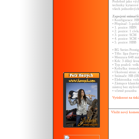
Podobně jako výc
techniky kytarové
všech jednotlivých 
Zapojení snímačů
• Konfigurace: H
• Přepínač: 5-pol
• 1. pozice: HBN
• 2. pozice: 1 c
• 3. pozice: SCM
• 4. pozice: SCM 
• 5. pozice: HBB
• RG Series Presti
• Tělo: lípa (bar
• Menzura 648 m
• Krk: 3 dílný šr
• Typ pražců: velk
• Kobylka: tremolo
• Ukotvení strun:
• Snímače: HB (I
• Elektronika: vo
• Zástupce klasick
nástroj bez stylo
• včetně pouzdra
Vytisknout na tisk
Vložit nový komen