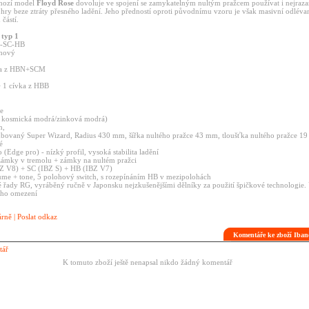
hozí model
Floyd Rose
dovoluje ve spojení se zamykatelným nultým pražcem používat i nejrazan
 hry beze ztráty přesného ladění. Jeho předností oproti původnímu vzoru je však masivní odléva
částí.
 typ 1
B-SC-HB
ohový
ívka z HBN+SCM
+ 1 cívka z HBB
ge
vy kosmická modrá/zinková modrá)
m,
oubovaný Super Wizard, Radius 430 mm, šířka nultého pražce 43 mm, tloušťka nultého pražce 1
é
 (Edge pro) - nízký profil, vysoká stabilita ladění
 zámky v tremolu + zámky na nultém pražci
BZ V8) + SC (IBZ S) + HB (IBZ V7)
lume + tone, 5 polohový switch, s rozepínáním HB v mezipolohách
é řady RG, vyráběný ručně v Japonsku nejzkušenějšími dělníky za použití špičkové technologie.
vého omezení
árně
|
Poslat odkaz
Komentáře ke zboží Iba
tář
K tomuto zboží ještě nenapsal nikdo žádný komentář