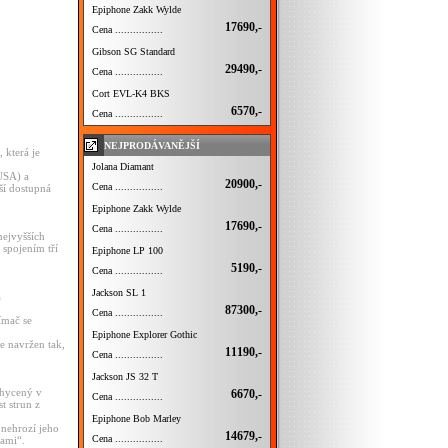
Epiphone Zakk Wylde
17690,-
Cena ................
Gibson SG Standard
29490,-
Cena ................
Cort EVL-K4 BKS
6570,-
Cena ................
NEJPRODÁVANĚJŠÍ
 která je
.
Jolana Diamant
 USA) a
20900,-
Cena ................
ší dostupná
Epiphone Zakk Wylde
17690,-
Cena ................
nejvyšších
 spojením tří
Epiphone LP 100
5190,-
Cena ................
Jackson SL 1
a
87300,-
Cena ................
ímač se
Epiphone Explorer Gothic
e navržen tak,
11190,-
Cena ................
Jackson JS 32 T
chycený v
6670,-
Cena ................
t strun z
Epiphone Bob Marley
 nehrozí jeho
14679,-
Cena ................
kami“.