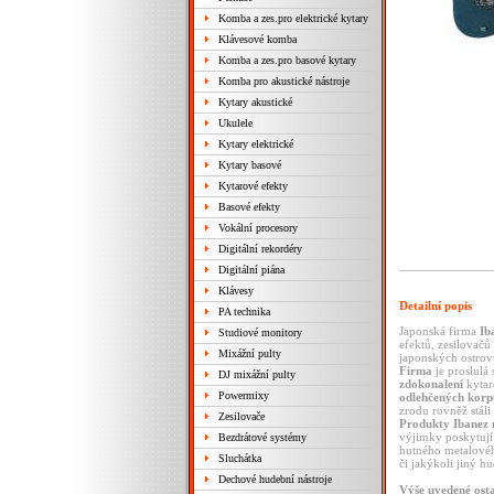
Komba a zes.pro elektrické kytary
Klávesové komba
Komba a zes.pro basové kytary
Komba pro akustické nástroje
Kytary akustické
Ukulele
Kytary elektrické
Kytary basové
Kytarové efekty
Basové efekty
Vokální procesory
Digitální rekordéry
Digitální piána
Klávesy
Detailní popis
PA technika
Japonská firma
Ib
Studiové monitory
efektů, zesilovačů
Mixážní pulty
japonských ostrov
Firma
je proslulá
DJ mixážní pulty
zdokonalení
kyta
Powermixy
odlehčených korp
zrodu rovněž stáli
Zesilovače
Produkty Ibanez 
výjimky poskytují
Bezdrátové systémy
hutného metalového
Sluchátka
či jakýkoli jiný hu
Dechové hudební nástroje
Výše uvedené ost