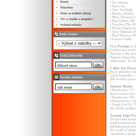
Housle
• Joe Satriani
• Steve Vai
Mikrofony
• John Scoffield
Obaly na hudební nástoje
• Munky (KoRn)
• Mick Thomson (
Vše co hledáte a nenajdete !
• Paul Gilbert (Mr
• Noodles (The Of
Světelná technika
• Martin Hagstrom
• Terry Balsamo (
Podle výrobce
• Brad Delson a M
• A mnozí další.
Série
Prestige
je s
vyžadována profesi
Nástroje z této sé
VYHLEDÁVÁNÍ
Nagoya (Japonsko).
elektronika. To vš
5 dílný krk Wiza
Nový pětidílný krk
poloh hmatníku s v
Novinky emailem
dílů tvrdého javo
Snímače Ibanez
• Humbucker V7: 
doprovodnou hru.
• Humbucker V8: s
zdůrazněnými vyšš
• Single Coil S1:
aby dobře spolupr
Tremolo Edge Pr
Dvojzvratné trem
místě kritickém pr
hlediska jejich pra
Na rozdíl od předc
vypadnutí a ztráta