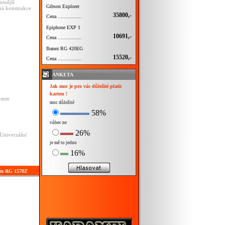
tnější
Gibson Explorer
ná konstrukce
35800,-
Cena ................
Epiphone EXP 1
10691,-
Cena ................
Ibanez RG 420EG
15520,-
Cena ................
ANKETA
Jak moc je pro vás důležité platit
kartou !
9 mm
moc důležité
58%
vůbec ne
26%
 Univerzální
je mě to jedno
16%
nez RG 1570Z