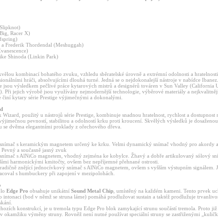
Slipknot)
.Big, Racer X)
fspring)
 a Frederik Thordendal (Meshuggah)
Evanescence)
ike Shinoda (Linkin Park)
kvělou kombinací bohatého zvuku, vzhledu sběratelské úrovně a extrémní odolnosti a hratelnosti,
onálními hráči, absolvujícími dlouhá turné. Jedná se o nejdokonalejší nástroje v nabídce Ibanez
rie jsou výsledkem pečlivé práce kytarových mistrů a designérů továren v Sun Valley (California
 Při jejich výrobě jsou využívány nejmodernější technologie, výběrové materiály a nejkvalitněj
e činí kytary série Prestige výjimečnými a dokonalými.
rd
 Wizard, použitý u nástrojů série Prestige, kombinuje snadnou hratelnost, rychlost a dostupnost 
ýjimečnou pevností, stabilitou a odolností krku proti kroucení. Skvělých výsledků je dosaženou
ru se dvěma elegantními proklady z ořechového dřeva.
snímač s keramickým magnetem určený ke krku. Velmi dynamický snímač vhodný pro akordy 
 Pevný a současně jasný zvuk
nímač s AlNiCo magnetem, vhodný zejména ke kobylce. Žhavý a dobře artikulovaný sólový sn
ími harmonickými kmitočty, ovšem bez nepříjemné přehnané ostrosti.
 Tradičně znějící jednocívkový snímač s AlNiCo magnetem, ovšem s vyšším výstupním signálem. J
acoval s humbuckery při zapojení v mezipolohách.
o
olo
Edge Pro
obsahuje unikátní
Sound Metal Chip
, umístěný na každém kameni. Tento prvek u
o intonaci (bod v němž se struna láme) pomáhá prodlužovat sustain a taktéž prodlužuje trvanlivos
skání.
hozích konstrukcí, je u tremola typu Edge Pro blok zamykající strunu součástí tremola. Proto již
 v okamžiku výměny struny. Rovněž není nutné používat speciální struny se zastřiženými „kulič