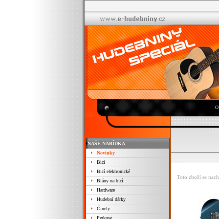
O
NAŠE NABÍDKA
Novinky
Bicí
Bicí elektronické
Toto zboží se nach
Blány na bicí
Hardware
Hudební dárky
Činely
Perkuse