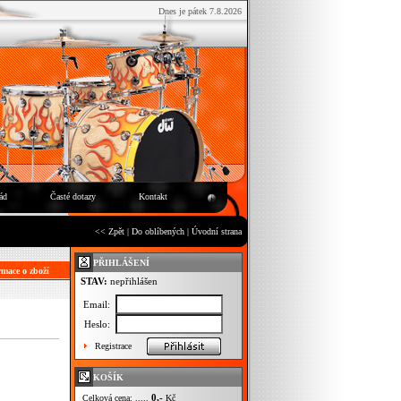
Dnes je pátek 7.8.2026
ád
Časté dotazy
Kontakt
<< Zpět
|
Do oblíbených
|
Úvodní strana
PŘIHLÁŠENÍ
mace o zboží
STAV:
nepřihlášen
Email:
Heslo:
Registrace
KOŠÍK
0,-
Celková cena: .....
Kč