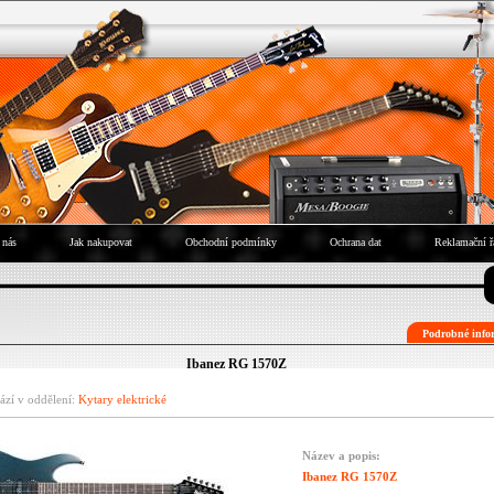
 nás
Jak nakupovat
Obchodní podmínky
Ochrana dat
Reklamační ř
Podrobné infor
Ibanez RG 1570Z
ází v oddělení:
Kytary elektrické
Název a popis:
Ibanez RG 1570Z