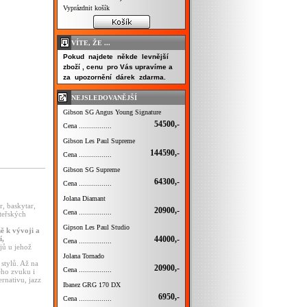
Vyprázdnit košík
VÍTE, ŽE ...
Pokud najdete někde levnější
zboží , cenu pro Vás upravíme a
za upozornění dárek zdarma.
NEJSLEDOVANĚJŠÍ
Gibson SG Angus Young Signature
54500,-
Cena ................
Gibson Les Paul Supreme
144590,-
Cena ................
Gibson SG Supreme
64300,-
Cena ................
Jolana Diamant
r, baskytar,
20900,-
Cena ................
ateřských
Gipson Les Paul Studio
ě k vývoji a
44000,-
í,
Cena ................
jů u jehož
Jolana Tornado
stylů. Až na
20900,-
Cena ................
ého zvuku i
rnativu, jazz
Ibanez GRG 170 DX
6950,-
Cena ................