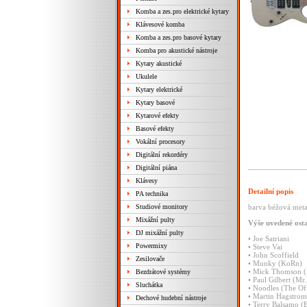
Komba a zes.pro elektrické kytary
Klávesové komba
Komba a zes.pro basové kytary
Komba pro akustické nástroje
Kytary akustické
Ukulele
Kytary elektrické
Kytary basové
Kytarové efekty
Basové efekty
Vokální procesory
Digitální rekordéry
Digitální piána
Klávesy
Detailní popis
PA technika
Studiové monitory
barva béžová meta
Mixážní pulty
Výše
uvedené
ost
DJ mixážní pulty
•
Joe
Satriani
Powermixy
•
Steve
Vai
•
John
Scoffield
Zesilovače
•
Munky
(KoRn)
•
Mick
Thomson
(
Bezdrátové systémy
•
Paul
Gilbert
(Mr.
Sluchátka
•
Noodles
(The
Of
•
Martin
Hagstro
Dechové hudební nástroje
•
Terry
Balsamo
(