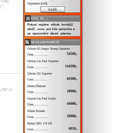
HB+1SC
Vyprázdnit košík
y",
VÍTE, ŽE ...
Pokud najdete někde levnější
zboží , cenu pro Vás upravíme a
za upozornění dárek zdarma.
NEJSLEDOVANĚJŠÍ
Gibson SG Angus Young Signature
54500,-
Cena ................
Gibson Les Paul Supreme
144590,-
Cena ................
Gibson SG Supreme
64300,-
Cena ................
Jolana Diamant
lo FAT 10
20900,-
Cena ................
Gipson Les Paul Studio
44000,-
Cena ................
Jolana Tornado
20900,-
Cena ................
Ibanez GRG 170 DX
6950,-
Cena ................