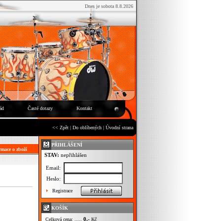
Dnes je sobota 8.8.2026
ád
Časté dotazy
Kontakt
<< Zpět
|
Do oblíbených
|
Úvodní strana
PŘIHLÁŠENÍ
mace o zboží
STAV:
nepřihlášen
Email:
Heslo:
Registrace
KOŠÍK
0,-
Celková cena: .....
Kč