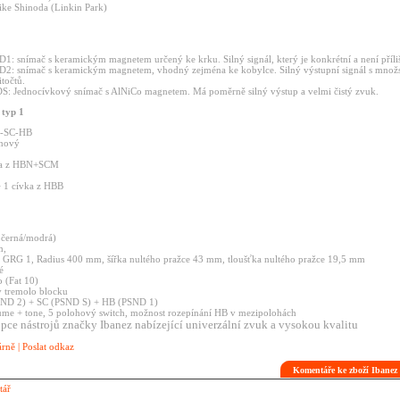
ike
Shinoda
(Linkin
Park)
D1:
snímač
s
keramickým
magnetem
určený
ke
krku.
Silný
signál,
který
je
konkrétní
a
není
příl
D2:
snímač
s
keramickým
magnetem,
vhodný
zejména
ke
kobylce.
Silný
výstupní
signál
s
množ
točtů.
DS:
Jednocívkový
snímač
s
AlNiCo
magnetem.
Má
poměrně
silný
výstup
a
velmi
čistý
zvuk.
ů
typ
1
-SC-HB
hový
ka
z
HBN+SCM
+
1
cívka
z
HBB
a
černá/modrá)
,
ý
GRG
1,
Radius
400
mm,
šířka
nultého
pražce
43
mm,
tloušťka
nultého
pražce
19,5
mm
é
lo
(Fat
10)
v
tremolo
blocku
SND
2)
+
SC
(PSND
S)
+
HB
(PSND
1)
ume
+
tone,
5
polohový
switch,
možnost
rozepínání
HB
v
mezipolohách
upce
nástrojů
značky
Ibanez
nabízející
univerzální
zvuk
a
vysokou
kvalitu
árně
|
Poslat odkaz
Komentáře ke zboží Iban
tář