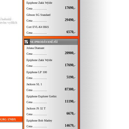
Epiphone Zakk Wylde
17690,-
Cena ................
Gibson SG Standard
iš
bahnitý.
29490,-
Cena ................
stvím
vyšších
Cort EVL-K4 BKS
6570,-
Cena ................
NEJPRODÁVANĚJŠÍ
Jolana Diamant
20900,-
Cena ................
Epiphone Zakk Wylde
17690,-
Cena ................
Epiphone LP 100
5190,-
Cena ................
Jackson SL 1
87300,-
Cena ................
Epiphone Explorer Gothic
11190,-
Cena ................
Jackson JS 32 T
6670,-
Cena ................
ez GRG 170DX
Epiphone Bob Marley
14679,-
Cena ................