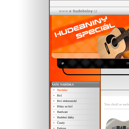
O
NAŠE NABÍDKA
Novinky
Bicí
Bicí elektronické
Toto zboží se nach
Blány na bicí
Hardware
Hudební dárky
Činely
Perkuse