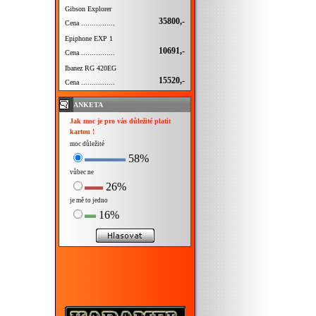
Gibson Explorer
35800,-
Cena ................
Epiphone EXP 1
10691,-
Cena ................
Ibanez RG 420EG
15520,-
Cena ................
ANKETA
Jak moc je pro vás důležité platit
kartou !
moc důležité
58%
vůbec ne
26%
je mě to jedno
16%