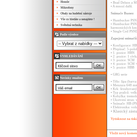
Housle
•
Brad
Delson
a
M
•
A
mnozí
další.
Mikrofony
Snímače
Ibanez
Obaly na hudební nástoje
Vše co hledáte a nenajdete !
•
Humbucker
PSN
•
Humbucker
PSN
Světelná technika
harmonických
kmi
•
Single
Coil
PSN
Podle výrobce
Zapojení
snímač
•
Konfigurace:
HB
•
Přepínač:
5-polo
•
1.
pozice:
HBN
VYHLEDÁVÁNÍ
•
2.
pozice:
1
cív
•
3.
pozice:
SCM
•
4.
pozice:
SCM
•
5.
pozice:
HBB
•
GRG
serie
Novinky emailem
•
Tělo:
lípa
(barv
•
Menzura
648
mm
•
Krk:
šroubovan
•
Typ
pražců:
velk
•
Kobylka:
tremo
•
Ukotvení
strun:
•
Snímače:
HB
(P
•
Elektronika:
vol
•
Klasický
zást
Vytisknout na tisk
Vložit nový komen