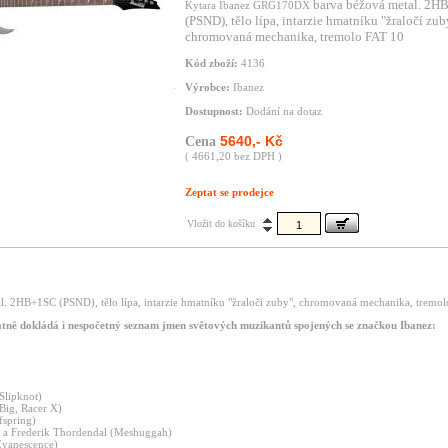
barva béžová metal. 2
Kytara Ibanez GRG170DX
(PSND), tělo lípa, intarzie hmatníku "žraločí zub
chromovaná mechanika, tremolo FAT 10
Kód zboží:
4136
Výrobce:
Ibanez
Dostupnost:
Dodání na dotaz
5640,- Kč
Cena
( 4661,20 bez DPH )
Zeptat se prodejce
Vložit do košíku
l. 2HB+1SC (PSND), tělo lípa, intarzie hmatníku "žraločí zuby", chromovaná mechanika, tremo
atně
dokládá
i
nespočetný
seznam
jmen
světových
muzikantů
spojených
se
značkou
Ibanez:
Slipknot)
Big,
Racer
X)
fspring)
m
a
Frederik
Thordendal
(Meshuggah)
Evanescence)