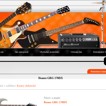
 nás
Jak nakupovat
Obchodní podmínky
Ochrana dat
Reklamační ř
Podrobné infor
Ibanez GRG 170DX
ází v oddělení:
Kytary elektrické
Název a popis:
Ibanez GRG 170DX