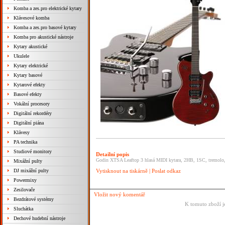
Komba a zes.pro elektrické kytary
Klávesové komba
Komba a zes.pro basové kytary
Komba pro akustické nástroje
Kytary akustické
Ukulele
Kytary elektrické
Kytary basové
Kytarové efekty
Basové efekty
Vokální procesory
Digitální rekordéry
Digitální piána
Klávesy
PA technika
Studiové monitory
Detailní popis
Godin XTSA Leaftop 3 hlasá MIDI kytara, 2HB, 1SC, tremolo,
Mixážní pulty
DJ mixážní pulty
Vytisknout na tiskárně
|
Poslat odkaz
Powermixy
Zesilovače
Vložit nový komentář
Bezdrátové systémy
K tomuto zboží j
Sluchátka
Dechové hudební nástroje