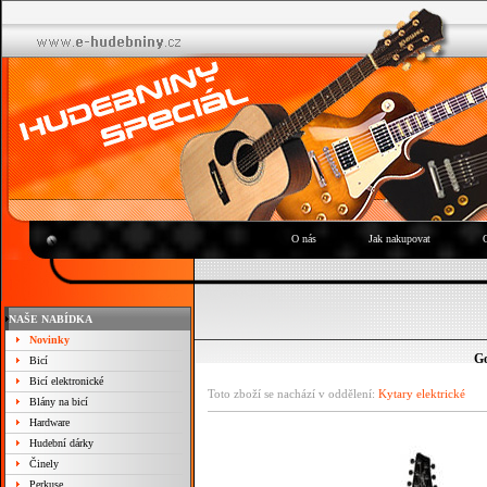
O nás
Jak nakupovat
NAŠE NABÍDKA
Novinky
G
Bicí
Bicí elektronické
Toto zboží se nachází v oddělení:
Kytary elektrické
Blány na bicí
Hardware
Hudební dárky
Činely
Perkuse