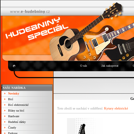
O nás
Jak nakupovat
NAŠE NABÍDKA
Novinky
Go
Bicí
Bicí elektronické
Toto zboží se nachází v oddělení:
Kytary elektrické
Blány na bicí
Hardware
Hudební dárky
Činely
Perkuse