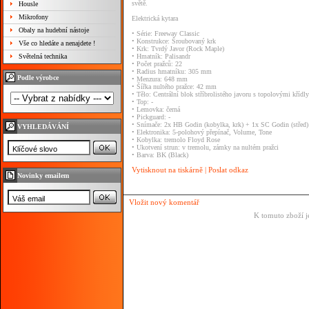
světě.
Housle
Mikrofony
Elektrická
kytara
Obaly na hudební nástoje
•
Série:
Freeway
Classic
•
Konstrukce:
Šroubovaný
krk
Vše co hledáte a nenajdete !
•
Krk:
Tvrdý
Javor
(Rock
Maple)
Světelná technika
•
Hmatník:
Palisandr
•
Počet
pražců:
22
•
Radius
hmatníku:
305
mm
Podle výrobce
•
Menzura:
648
mm
•
Šířka
nultého
pražce:
42
mm
•
Tělo:
Centrální
blok
stříbrolistého
javoru
s
topolovými
křídly
•
Top:
-
•
Lemovka:
černá
•
Pickguard:
-
•
Snímače:
2x
HB
Godin
(kobylka,
krk)
+
1x
SC
Godin
(střed)
VYHLEDÁVÁNÍ
•
Elektronika:
5-polohový
přepínač,
Volume,
Tone
•
Kobylka:
tremolo
Floyd
Rose
•
Ukotvení
strun:
v
tremolu,
zámky
na
nultém
pražci
•
Barva:
BK
(Black)
Vytisknout na tiskárně
|
Poslat odkaz
Novinky emailem
Vložit nový komentář
K tomuto zboží j