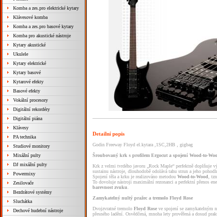
Komba a zes.pro elektrické kytary
Klávesové komba
Komba a zes.pro basové kytary
Komba pro akustické nástroje
Kytary akustické
Ukulele
Kytary elektrické
Kytary basové
Kytarové efekty
Basové efekty
Vokální procesory
Digitální rekordéry
Digitální piána
Klávesy
Detailní popis
PA technika
Godin Freeway Floyd el.kytara ,1SC,2HB , gigbag
Studiové monitory
Mixážní pulty
Šroubovaný
krk
s
profilem
Ergocut
a
spojení
Wood-to-Wo
DJ mixážní pulty
Krk
z
velmi
tvrdého
javoru
„Rock
Maple“
perfektně
doplňuje
v
sustainu
nástroje,
dlouhodobě
odolává
tahu
strun
a
jeho
pohodl
Powermixy
Spojení
těla
a
krku
je
realizováno
metodou
Wood-to-Wood
,
tz
To
dovoluje
nástroji
maximální
rezonanci
a
perfektní
přenos
en
Zesilovače
barevnost
zvuku
.
Bezdrátové systémy
Zamykatelný
nultý
pražec
a
tremolo
Floyd
Rose
Sluchátka
Dvojzvratné
tremolo
Floyd
Rose
ve
spojení
se
zamykatelným
Dechové hudební nástroje
přesného
ladění.
Osvědčená,
mnoha
lety
prověřená
a
dosud
prak