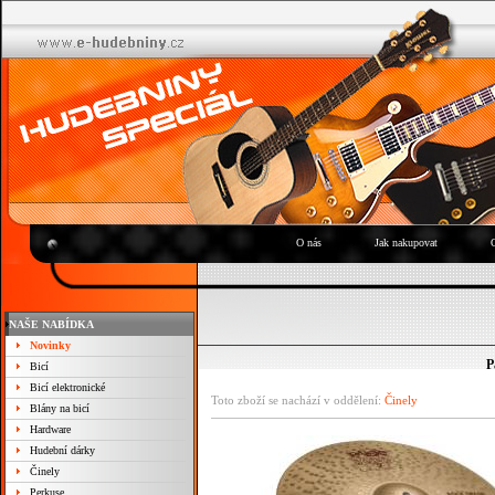
O nás
Jak nakupovat
NAŠE NABÍDKA
Novinky
P
Bicí
Bicí elektronické
Toto zboží se nachází v oddělení:
Činely
Blány na bicí
Hardware
Hudební dárky
Činely
Perkuse