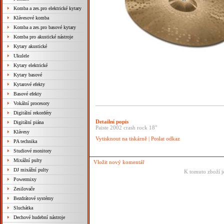
Komba a zes.pro elektrické kytary
Klávesové komba
Komba a zes.pro basové kytary
Komba pro akustické nástroje
Kytary akustické
Ukulele
Kytary elektrické
Kytary basové
Kytarové efekty
Basové efekty
Vokální procesory
Digitální rekordéry
Detailní popis
Digitální piána
Paiste 2002 crash rock 18"
Klávesy
Vytisknout na tiskárně
|
Poslat odkaz
PA technika
Studiové monitory
Mixážní pulty
Vložit nový komentář
DJ mixážní pulty
K tomuto zboží j
Powermixy
Zesilovače
Bezdrátové systémy
Sluchátka
Dechové hudební nástroje