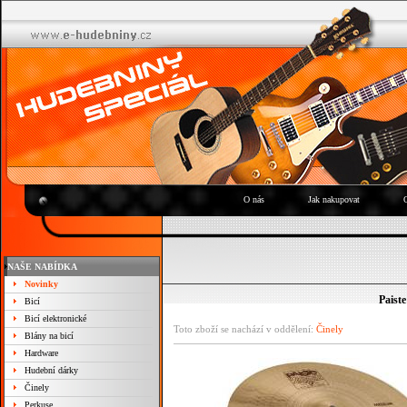
O nás
Jak nakupovat
NAŠE NABÍDKA
Novinky
Paist
Bicí
Bicí elektronické
Toto zboží se nachází v oddělení:
Činely
Blány na bicí
Hardware
Hudební dárky
Činely
Perkuse