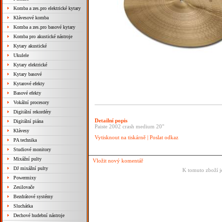
Komba a zes.pro elektrické kytary
Klávesové komba
Komba a zes.pro basové kytary
Komba pro akustické nástroje
Kytary akustické
Ukulele
Kytary elektrické
Kytary basové
Kytarové efekty
Basové efekty
Vokální procesory
Digitální rekordéry
Detailní popis
Digitální piána
Paiste 2002 crash medium 20"
Klávesy
Vytisknout na tiskárně
|
Poslat odkaz
PA technika
Studiové monitory
Mixážní pulty
Vložit nový komentář
DJ mixážní pulty
K tomuto zboží j
Powermixy
Zesilovače
Bezdrátové systémy
Sluchátka
Dechové hudební nástroje