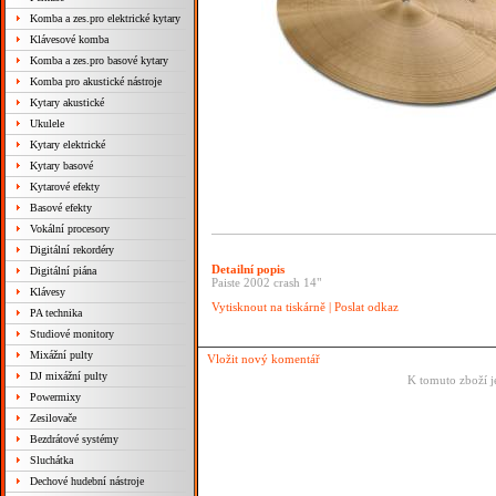
Komba a zes.pro elektrické kytary
Klávesové komba
Komba a zes.pro basové kytary
Komba pro akustické nástroje
Kytary akustické
Ukulele
Kytary elektrické
Kytary basové
Kytarové efekty
Basové efekty
Vokální procesory
Digitální rekordéry
Detailní popis
Digitální piána
Paiste 2002 crash 14"
Klávesy
Vytisknout na tiskárně
|
Poslat odkaz
PA technika
Studiové monitory
Mixážní pulty
Vložit nový komentář
DJ mixážní pulty
K tomuto zboží j
Powermixy
Zesilovače
Bezdrátové systémy
Sluchátka
Dechové hudební nástroje