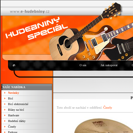
O nás
Jak nakupovat
NAŠE NABÍDKA
Novinky
P
Bicí
Bicí elektronické
Toto zboží se nachází v oddělení:
Činely
Blány na bicí
Hardware
Hudební dárky
Činely
Perkuse