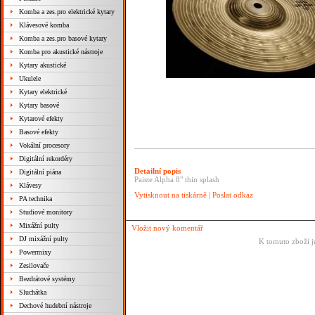
Komba a zes.pro elektrické kytary
Klávesové komba
Komba a zes.pro basové kytary
Komba pro akustické nástroje
Kytary akustické
Ukulele
Kytary elektrické
Kytary basové
Kytarové efekty
Basové efekty
Vokální procesory
Digitální rekordéry
Detailní popis
Digitální piána
Paiste Alpha 8" thin splash
Klávesy
Vytisknout na tiskárně
|
Poslat odkaz
PA technika
Studiové monitory
Mixážní pulty
Vložit nový komentář
DJ mixážní pulty
K tomuto zboží j
Powermixy
Zesilovače
Bezdrátové systémy
Sluchátka
Dechové hudební nástroje