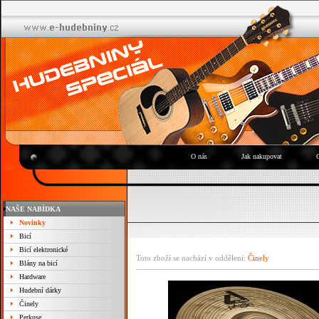
O nás
Jak nakupovat
NAŠE NABÍDKA
Novinky
Bicí
Bicí elektronické
Toto zboží se nachází v oddělení:
Činely
Blány na bicí
Hardware
Hudební dárky
Činely
Perkuse