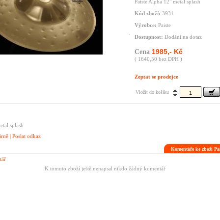
Paiste Alpha 12" metal splash
Kód zboží:
3931
Výrobce:
Paiste
Dostupnost:
Dodání na dotaz
1985,- Kč
Cena
( 1640,50 bez DPH )
Zeptat se prodejce
Vložit do košíku
etal splash
árně
|
Poslat odkaz
Komentáře ke zboží Pa
tář
K tomuto zboží ještě nenapsal nikdo žádný komentář