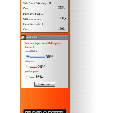
Sada činelů Paiste řady 101
3734,-
Cena ................
Paiste 101 hi-hat 13
1630,-
Cena ................
Paiste 101 crash 18
1590,-
Cena ................
ANKETA
Jak moc je pro vás důležité platit
kartou !
moc důležité
58%
vůbec ne
26%
je mě to jedno
16%