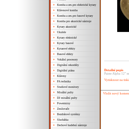
Komba a zes.pro elektrické kytary
Klávesové komba
Komba a zes.pro basové kytary
Komba pro akustické nástroje
Kytary akustické
Ukulele
Kytary elektrické
Kytary basové
Kytarové efekty
Basové efekty
Vokální procesory
Digitální rekordéry
Detailní popis
Digitální piána
Paiste Alpha 12" m
Klávesy
Vytisknout na tisk
PA technika
Studiové monitory
Mixážní pulty
Vložit nový komen
DJ mixážní pulty
Powermixy
Zesilovače
Bezdrátové systémy
Sluchátka
Dechové hudební nástroje