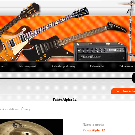
 nás
Jak nakupovat
Obchodní podmínky
Ochrana dat
Reklamační ř
Podrobné infor
Paiste Alpha 12
ází v oddělení:
Činely
Název a popis:
Paiste Alpha 12