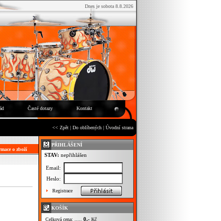
Dnes je sobota 8.8.2026
ád
Časté dotazy
Kontakt
<< Zpět
|
Do oblíbených
|
Úvodní strana
PŘIHLÁŠENÍ
mace o zboží
STAV:
nepřihlášen
Email:
Heslo:
Registrace
KOŠÍK
0,-
Celková cena: .....
Kč