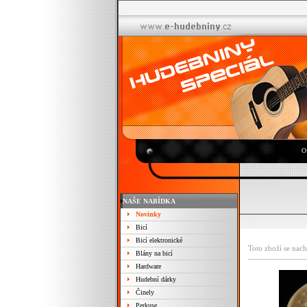
O
NAŠE NABÍDKA
Novinky
Bicí
Bicí elektronické
Toto zboží se nach
Blány na bicí
Hardware
Hudební dárky
Činely
Perkuse