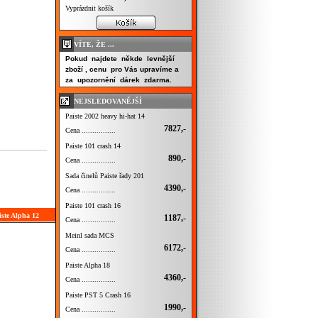
Vyprázdnit košík
VÍTE, ŽE ...
Pokud najdete někde levnější
zboží , cenu pro Vás upravíme a
za upozornění dárek zdarma.
NEJSLEDOVANĚJŠÍ
Paiste 2002 heavy hi-hat 14
7827,-
Cena ................
Paiste 101 crash 14
890,-
Cena ................
Sada činelů Paiste řady 201
4390,-
Cena ................
Paiste 101 crash 16
iste Alpha 12
1187,-
Cena ................
Meinl sada MCS
6172,-
Cena ................
Paiste Alpha 18
4360,-
Cena ................
Paiste PST 5 Crash 16
1990,-
Cena ................